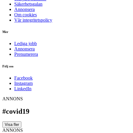
Säkerhetsgalan
Annonsera
Om cookies
Vår integritetspolicy
Mer
Lediga jobb
Annonsera
Prenumerera
Följ oss
Facebook
Instagram
LinkedIn
ANNONS
#covid19
Visa fler
ANNONS