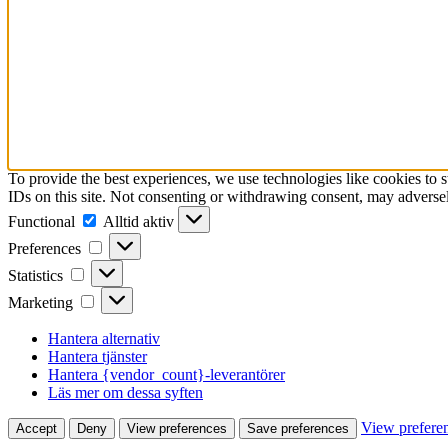
To provide the best experiences, we use technologies like cookies to 
IDs on this site. Not consenting or withdrawing consent, may adversely
Functional
Functional
Alltid aktiv
Preferences
Preferences
Statistics
Statistics
Marketing
Marketing
Hantera alternativ
Hantera tjänster
Hantera {vendor_count}-leverantörer
Läs mer om dessa syften
View prefere
Accept
Deny
View preferences
Save preferences