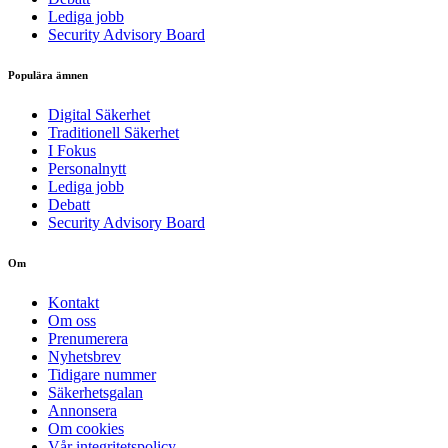
Lediga jobb
Security Advisory Board
Populära ämnen
Digital Säkerhet
Traditionell Säkerhet
I Fokus
Personalnytt
Lediga jobb
Debatt
Security Advisory Board
Om
Kontakt
Om oss
Prenumerera
Nyhetsbrev
Tidigare nummer
Säkerhetsgalan
Annonsera
Om cookies
Vår integritetspolicy