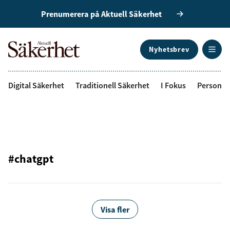
Prenumerera på Aktuell Säkerhet
Nyhetsbrev
ANNONS
Digital Säkerhet
Traditionell Säkerhet
I Fokus
Personal
#chatgpt
Visa fler