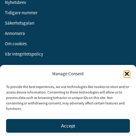
Nyhetsbrev
Tidigare nummer
Säkerhetsgalan
Annonsera
Om cookies
Vår integritetspolicy
Följ oss
Manage Consent
Facebook
To provide the best experiences, we use technologies like cookies to store and/or
Instagram
access device information. Consenting to these technologies will allow us to
process data such as browsing behavior or unique IDs on this site. Not
LinkedIn
consenting or withdrawing consent, may adversely affect certain features and
functions.
Accept
Security Adviser Board
Security Advisory Board, SAB, instiftades av tidningen Aktuell