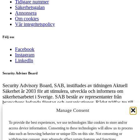
Tidigare nummer
Säkerhetsgalan
Annonsera
Om cookies
Vår integritetspolicy
Följ oss
Facebook
Instagram
LinkedIn
Security Adviser Board
Security Advisory Board, SAB, instiftades av tidningen Aktuell
Säkerhet år 2003 för att stimulera, utveckla och informera om
säkerhetsarbetet i Sverige. SAB består av representanter från
branschens ledande företag och organisationer. Rådet träffas tre till
fyra gånger per år och diskuterar aktuella säkerhetsfrågor.
Manage Consent
To provide the best experiences, we use technologies like cookies to store and/or
access device information. Consenting to these technologies will allow us to process
Få den senaste säkerhetsinformationen först
data such as browsing behavior or unique IDs on this site. Not consenting or
withdrawing consent, may adversely affect certain features and functions.