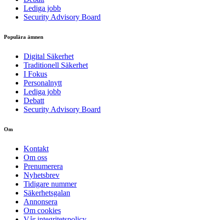
Lediga jobb
Security Advisory Board
Populära ämnen
Digital Säkerhet
Traditionell Säkerhet
I Fokus
Personalnytt
Lediga jobb
Debatt
Security Advisory Board
Om
Kontakt
Om oss
Prenumerera
Nyhetsbrev
Tidigare nummer
Säkerhetsgalan
Annonsera
Om cookies
Vår integritetspolicy