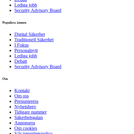
Lediga jobb
Security Advisory Board
Populära ämnen
Digital Säkerhet
Traditionell Säkerhet
I Fokus
Personalnytt
Lediga jobb
Debatt
Security Advisory Board
Om
Kontakt
Om oss
Prenumerera
Nyhetsbrev
Tidigare nummer
Säkerhetsgalan
Annonsera
Om cookies
Vår integritetspolicy