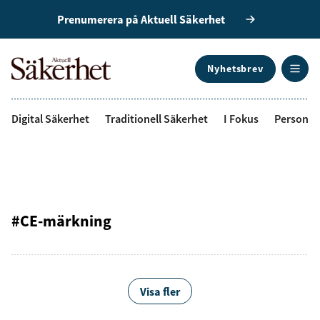
Prenumerera på Aktuell Säkerhet
Nyhetsbrev
ANNONS
Digital Säkerhet
Traditionell Säkerhet
I Fokus
Personal
#CE-märkning
Visa fler