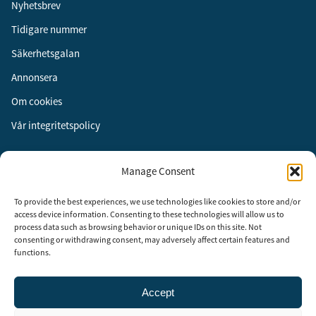
Nyhetsbrev
Tidigare nummer
Säkerhetsgalan
Annonsera
Om cookies
Vår integritetspolicy
Följ oss
Manage Consent
Facebook
To provide the best experiences, we use technologies like cookies to store and/or
Instagram
access device information. Consenting to these technologies will allow us to
process data such as browsing behavior or unique IDs on this site. Not
LinkedIn
consenting or withdrawing consent, may adversely affect certain features and
functions.
Accept
Security Adviser Board
Security Advisory Board, SAB, instiftades av tidningen Aktuell