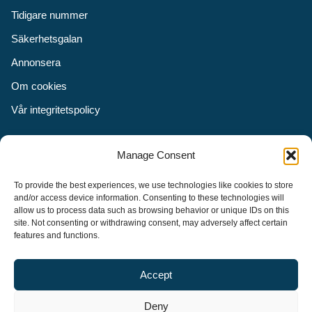
Tidigare nummer
Säkerhetsgalan
Annonsera
Om cookies
Vår integritetspolicy
Följ oss
Manage Consent
Facebook
To provide the best experiences, we use technologies like cookies to store
Instagram
and/or access device information. Consenting to these technologies will
allow us to process data such as browsing behavior or unique IDs on this
LinkedIn
site. Not consenting or withdrawing consent, may adversely affect certain
features and functions.
Accept
Security Adviser Board
Security Advisory Board, SAB, instiftades av tidningen Aktuell
Deny
Säkerhet år 2003 för att stimulera, utveckla och informera om