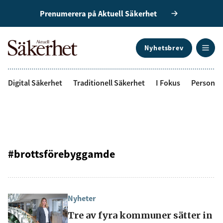
Prenumerera på Aktuell Säkerhet
Nyhetsbrev
ANNONS
Digital Säkerhet
Traditionell Säkerhet
I Fokus
Personal
Få den senaste
säkerhetsinformationen
först
Anmäl dig till vårt nyhetsbrev!
#brottsförebyggamde
Nyheter
Prenumerera
Tre av fyra kommuner sätter in