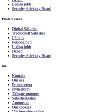
Lediga jobb
Security Advisory Board
Populära ämnen
Digital Säkerhet
Traditionell Säkerhet
I Fokus
Personalnytt
Lediga jobb
Debatt
Security Advisory Board
Om
Kontakt
Om oss
Prenumerera
Nyhetsbrev
Tidigare nummer
Säkerhetsgalan
Annonsera
Om cookies
Vår integritetspolicy