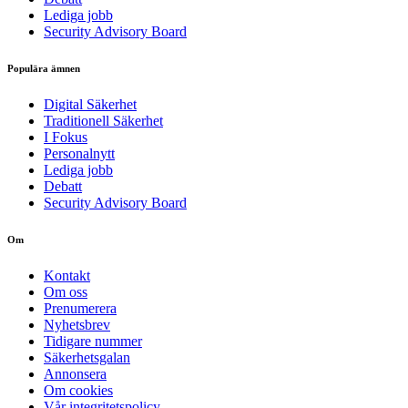
Lediga jobb
Security Advisory Board
Populära ämnen
Digital Säkerhet
Traditionell Säkerhet
I Fokus
Personalnytt
Lediga jobb
Debatt
Security Advisory Board
Om
Kontakt
Om oss
Prenumerera
Nyhetsbrev
Tidigare nummer
Säkerhetsgalan
Annonsera
Om cookies
Vår integritetspolicy