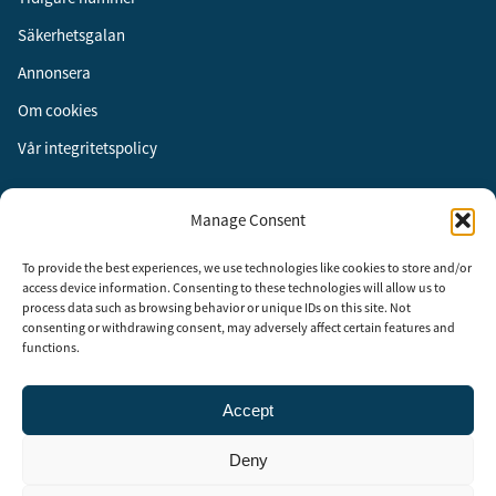
Säkerhetsgalan
Annonsera
Om cookies
Vår integritetspolicy
Följ oss
Manage Consent
Facebook
To provide the best experiences, we use technologies like cookies to store and/or
Instagram
access device information. Consenting to these technologies will allow us to
process data such as browsing behavior or unique IDs on this site. Not
LinkedIn
consenting or withdrawing consent, may adversely affect certain features and
functions.
Accept
Security Adviser Board
Security Advisory Board, SAB, instiftades av tidningen Aktuell
Deny
Säkerhet år 2003 för att stimulera, utveckla och informera om
säkerhetsarbetet i Sverige. SAB består av representanter från