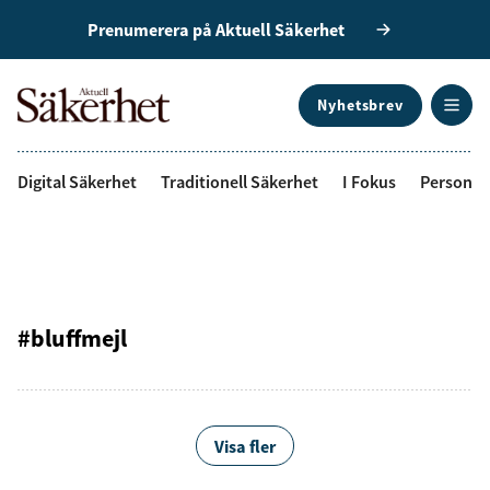
Prenumerera på Aktuell Säkerhet
Nyhetsbrev
ANNONS
Digital Säkerhet
Traditionell Säkerhet
I Fokus
Personal
#bluffmejl
Visa fler