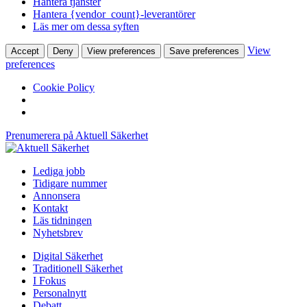
Hantera tjänster
Hantera {vendor_count}-leverantörer
Läs mer om dessa syften
View
Accept
Deny
View preferences
Save preferences
preferences
Cookie Policy
Prenumerera på Aktuell Säkerhet
Lediga jobb
Tidigare nummer
Annonsera
Kontakt
Läs tidningen
Nyhetsbrev
Digital Säkerhet
Traditionell Säkerhet
I Fokus
Personalnytt
Debatt