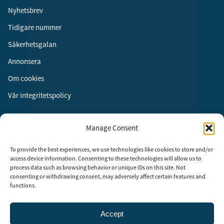
Nyhetsbrev
Tidigare nummer
Säkerhetsgalan
Annonsera
Om cookies
Vår integritetspolicy
Följ oss
Manage Consent
Facebook
To provide the best experiences, we use technologies like cookies to store and/or
Instagram
access device information. Consenting to these technologies will allow us to
process data such as browsing behavior or unique IDs on this site. Not
LinkedIn
consenting or withdrawing consent, may adversely affect certain features and
functions.
Accept
Security Adviser Board