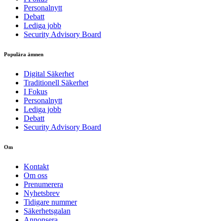
Personalnytt
Debatt
Lediga jobb
Security Advisory Board
Populära ämnen
Digital Säkerhet
Traditionell Säkerhet
I Fokus
Personalnytt
Lediga jobb
Debatt
Security Advisory Board
Om
Kontakt
Om oss
Prenumerera
Nyhetsbrev
Tidigare nummer
Säkerhetsgalan
Annonsera