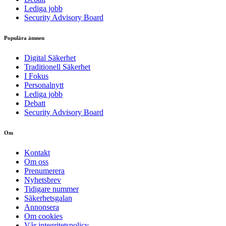
Lediga jobb
Security Advisory Board
Populära ämnen
Digital Säkerhet
Traditionell Säkerhet
I Fokus
Personalnytt
Lediga jobb
Debatt
Security Advisory Board
Om
Kontakt
Om oss
Prenumerera
Nyhetsbrev
Tidigare nummer
Säkerhetsgalan
Annonsera
Om cookies
Vår integritetspolicy