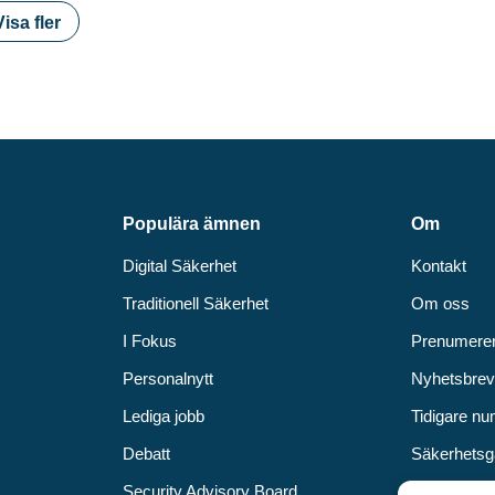
Visa fler
Populära ämnen
Om
Digital Säkerhet
Kontakt
Traditionell Säkerhet
Om oss
I Fokus
Prenumere
Personalnytt
Nyhetsbre
Lediga jobb
Tidigare n
Debatt
Säkerhetsg
Security Advisory Board
Annonsera