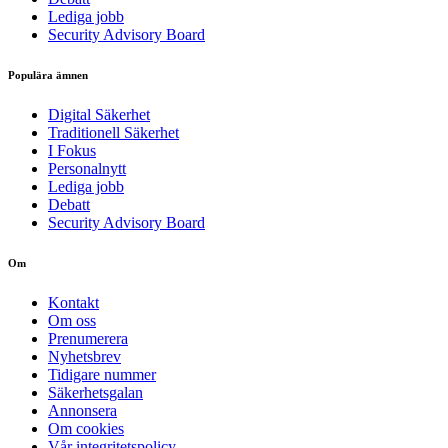
Lediga jobb
Security Advisory Board
Populära ämnen
Digital Säkerhet
Traditionell Säkerhet
I Fokus
Personalnytt
Lediga jobb
Debatt
Security Advisory Board
Om
Kontakt
Om oss
Prenumerera
Nyhetsbrev
Tidigare nummer
Säkerhetsgalan
Annonsera
Om cookies
Vår integritetspolicy