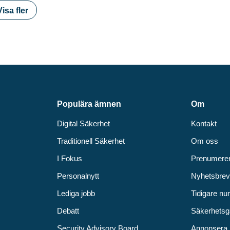
Visa fler
Populära ämnen
Om
Digital Säkerhet
Kontakt
Traditionell Säkerhet
Om oss
I Fokus
Prenumere
Personalnytt
Nyhetsbre
Lediga jobb
Tidigare n
Debatt
Säkerhetsg
Security Advisory Board
Annonsera