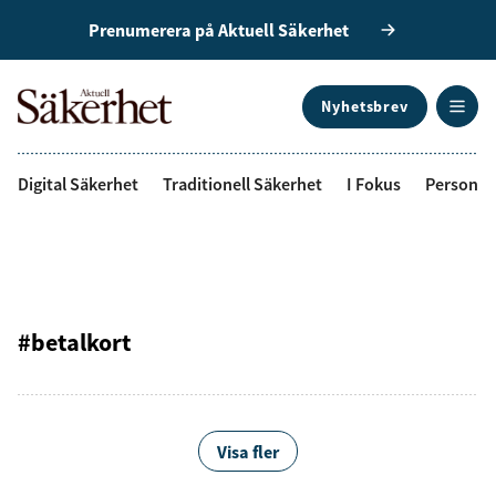
Prenumerera på Aktuell Säkerhet
Nyhetsbrev
ANNONS
Digital Säkerhet
Traditionell Säkerhet
I Fokus
Personal
#betalkort
Visa fler