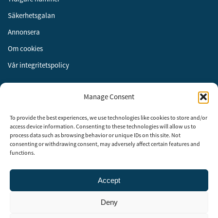
Säkerhetsgalan
Annonsera
Om cookies
Vår integritetspolicy
Följ oss
Manage Consent
Facebook
To provide the best experiences, we use technologies like cookies to store and/or
Instagram
access device information. Consenting to these technologies will allow us to
process data such as browsing behavior or unique IDs on this site. Not
LinkedIn
consenting or withdrawing consent, may adversely affect certain features and
functions.
Accept
Security Adviser Board
Security Advisory Board, SAB, instiftades av tidningen Aktuell
Deny
Säkerhet år 2003 för att stimulera, utveckla och informera om
säkerhetsarbetet i Sverige. SAB består av representanter från