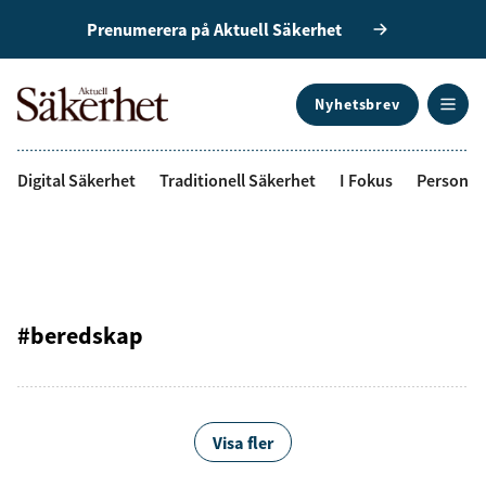
Prenumerera på Aktuell Säkerhet
Nyhetsbrev
ANNONS
Digital Säkerhet
Traditionell Säkerhet
I Fokus
Personal
#beredskap
Visa fler