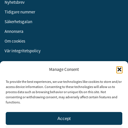
Nyhetsbrev
Tidigare nummer
Säkerhetsgalan
Annonsera
Om cookies
Vår integritetspolicy
Följ oss
Manage Consent
Facebook
To provide the best experiences, we use technologies like cookies to store and/or
Instagram
access device information. Consenting to these technologies will allow us to
process data such as browsing behavior or unique IDs on this site. Not
LinkedIn
consenting or withdrawing consent, may adversely affect certain features and
functions.
Accept
Security Adviser Board
Security Advisory Board, SAB, instiftades av tidningen Aktuell