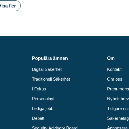
Visa fler
Populära ämnen
Om
Digital Säkerhet
Kontakt
Traditionell Säkerhet
Om oss
I Fokus
Prenumere
Personalnytt
Nyhetsbre
Lediga jobb
Tidigare n
Debatt
Säkerhetsg
Security Advisory Board
Annonsera