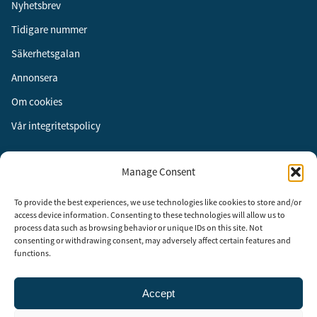
Nyhetsbrev
Tidigare nummer
Säkerhetsgalan
Annonsera
Om cookies
Vår integritetspolicy
Följ oss
Manage Consent
Facebook
To provide the best experiences, we use technologies like cookies to store and/or
Instagram
access device information. Consenting to these technologies will allow us to
process data such as browsing behavior or unique IDs on this site. Not
LinkedIn
consenting or withdrawing consent, may adversely affect certain features and
functions.
Accept
Security Adviser Board
Security Advisory Board, SAB, instiftades av tidningen Aktuell