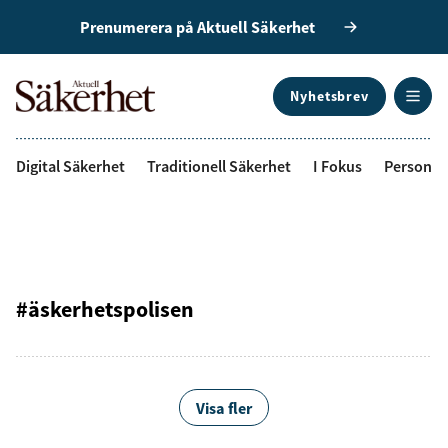
Prenumerera på Aktuell Säkerhet
Nyhetsbrev
ANNONS
Digital Säkerhet
Traditionell Säkerhet
I Fokus
Personal
#äskerhetspolisen
Visa fler