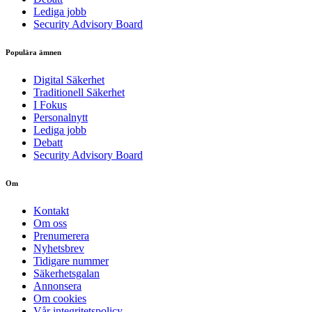
Lediga jobb
Security Advisory Board
Populära ämnen
Digital Säkerhet
Traditionell Säkerhet
I Fokus
Personalnytt
Lediga jobb
Debatt
Security Advisory Board
Om
Kontakt
Om oss
Prenumerera
Nyhetsbrev
Tidigare nummer
Säkerhetsgalan
Annonsera
Om cookies
Vår integritetspolicy