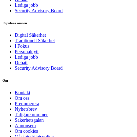
Lediga jobb
Security Advisory Board
Populära ämnen
Digital Säkerhet
Traditionell Säkerhet
I Fokus
Personalnytt
Lediga jobb
Debatt
Security Advisory Board
Om
Kontakt
Om oss
Prenumerera
Nyhetsbrev
Tidigare nummer
Säkerhetsgalan
Annonsera
Om cookies
Vår integritetspolicy