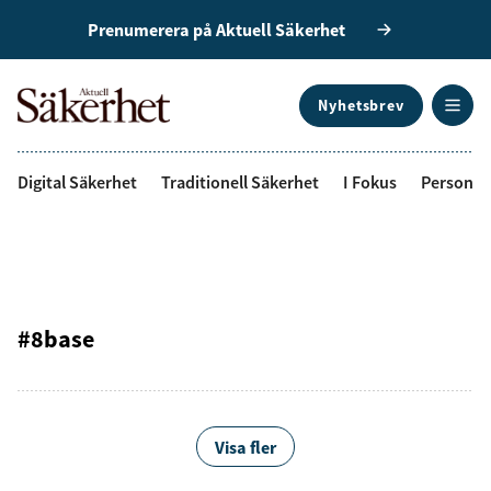
Prenumerera på Aktuell Säkerhet
Nyhetsbrev
ANNONS
Digital Säkerhet
Traditionell Säkerhet
I Fokus
Personal
#8base
Visa fler