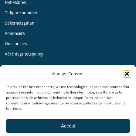
Nyhetsbrev
Tidigare nummer
Säkerhetsgalan
Annonsera
Om cookies
Vår integritetspolicy
Följ oss
Manage Consent
Facebook
To provide the best experiences, we use technologies like cookies to store and/or
Instagram
access device information. Consenting to these technologies will allow us to
process data such as browsing behavior or unique IDs on this site. Not
LinkedIn
consenting or withdrawing consent, may adversely affect certain features and
functions.
Accept
Security Adviser Board
Security Advisory Board, SAB, instiftades av tidningen Aktuell