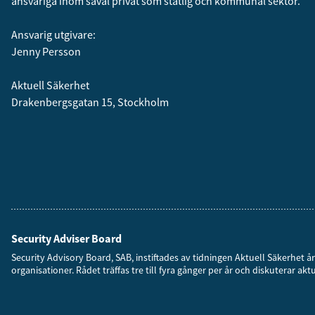
ansvariga inom såväl privat som statlig och kommunal sektor.
Ansvarig utgivare:
Jenny Persson
Aktuell Säkerhet
Drakenbergsgatan 15, Stockholm
Security Adviser Board
Security Advisory Board, SAB, instiftades av tidningen Aktuell Säkerhet 
organisationer. Rådet träffas tre till fyra gånger per år och diskuterar akt