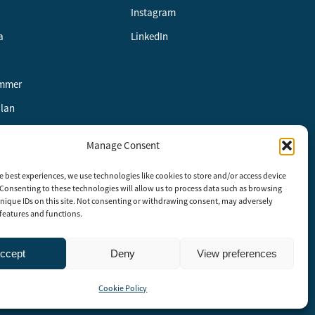
Instagram
a
LinkedIn
ummer
alan
Manage Consent
e best experiences, we use technologies like cookies to store and/or access device
etspolicy
Consenting to these technologies will allow us to process data such as browsing
nique IDs on this site. Not consenting or withdrawing consent, may adversely
n features and functions.
ccept
Deny
View preferences
ige. SAB består av representanter från branschens ledande företag och
Cookie Policy