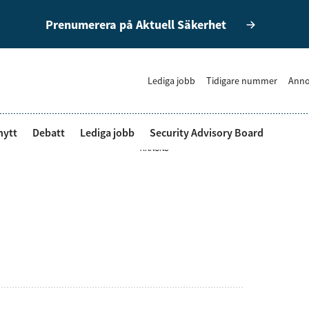
Prenumerera på Aktuell Säkerhet
Lediga jobb
Tidigare nummer
Anno
nytt
Debatt
Lediga jobb
Security Advisory Board
ANNONS