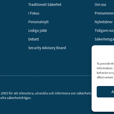
Traditionell Säkerhet
Om oss
I Fokus
Prenumerer
Personalnytt
Nyhetsbrev
Lediga jobb
Tidigare n
Debatt
Säkerhetsg
Security Advisory Board
Annonsera
Om cookies
To provide th
Vår integrit
information. 
behavior or u
affect certai
A
år 2003 för att stimulera, utveckla och informera om säkerhetsarbetet i Sver
uella säkerhetsfrågor.