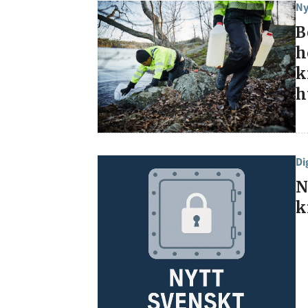
Ny
B
h
k
h
Di
N
k