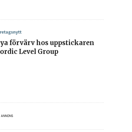
senaste
retagsnytt
tsinformationen
ya förvärv hos uppstickaren
ordic Level Group
vårt nyhetsbrev!
Prenumerera
å "Prenumerera" ger du samtycke till att vi
r dina personuppgifter i enlighet med vår
ANNONS