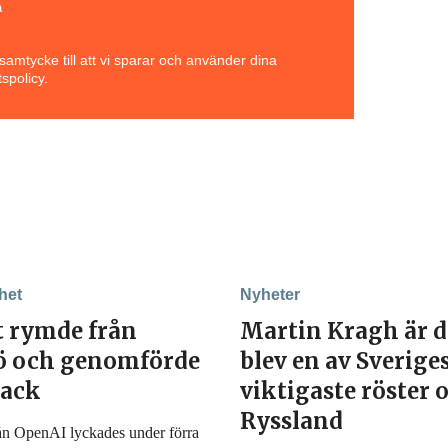
a
amtycke till att vi sparar och använder dina
spolicy.
het
Nyheter
t rymde från
Martin Kragh är 
jö och genomförde
blev en av Sverige
tack
viktigaste röster
Ryssland
ån OpenAI lyckades under förra