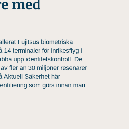
re med
llerat Fujitsus biometriska
14 terminaler för inrikesflyg i
abba upp identitetskontroll. De
av fler än 30 miljoner resenärer
å Aktuell Säkerhet här
dentifiering som görs innan man