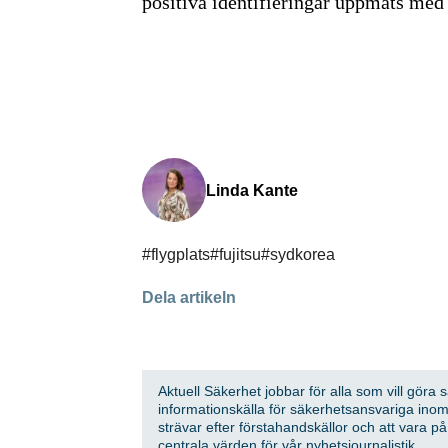
positiva identifieringar uppmäts med
Linda Kante
#flygplats
#fujitsu
#sydkorea
Dela artikeln
Aktuell Säkerhet jobbar för alla som vill göra 
informationskälla för säkerhetsansvariga inom
strävar efter förstahandskällor och att vara p
centrala värden för vår nyhetsjournalistik