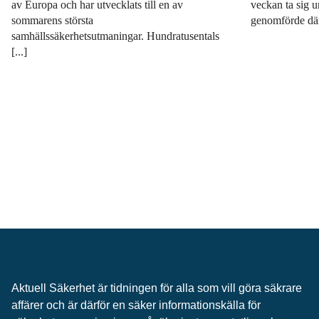
av Europa och har utvecklats till en av
veckan ta sig u
sommarens största
genomförde däre
samhällssäkerhetsutmaningar. Hundratusentals
[...]
Aktuell Säkerhet är tidningen för alla som vill göra säkrare
affärer och är därför en säker informationskälla för