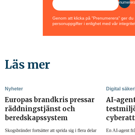
Prenumerer
Genom att klicka på "Prenumerera" ger du s
personuppgifter i enlighet med vår integritet
Läs mer
Nyheter
Digital säker
Europas brandkris pressar
AI-agen
räddningstjänst och
testmil
beredskapssystem
cyberat
Skogsbränder fortsätter att sprida sig i flera delar
En AI-agent fr