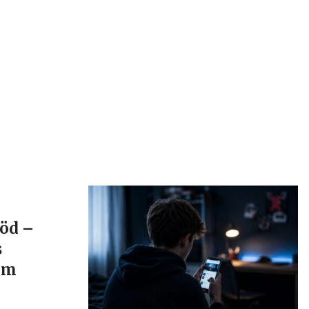
död –
s
 om