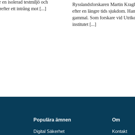
r en isolerad testmiljö och
Rysslandsforskaren Martin Kragh 
fter ett intrång mot [...]
efter en längre tids sjukdom. Han
gammal. Som forskare vid Utrike
institutet [...]
Populära ämnen
Om
Digital Säkerhet
Kontakt