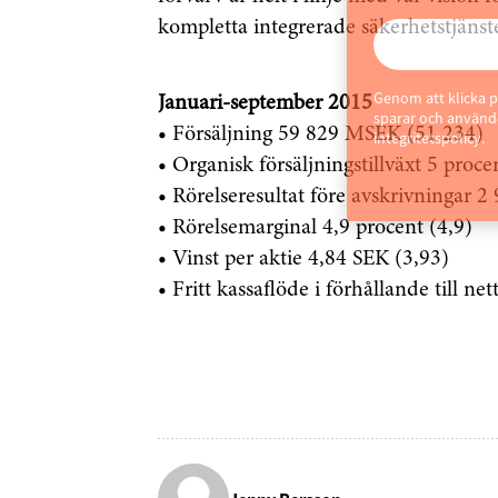
kompletta integrerade säkerhetstjänst
Genom att klicka p
Januari-september 2015
sparar och använde
• Försäljning 59 829 MSEK (51 234)
integritetspolicy.
• Organisk försäljningstillväxt 5 proce
• Rörelseresultat före avskrivningar 
• Rörelsemarginal 4,9 procent (4,9)
• Vinst per aktie 4,84 SEK (3,93)
• Fritt kassaflöde i förhållande till ne