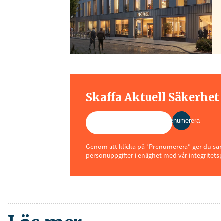
Skaffa Aktuell Säkerhe
Prenumerera
Genom att klicka på "Prenumerera" ger du samt
personuppgifter i enlighet med vår integritets