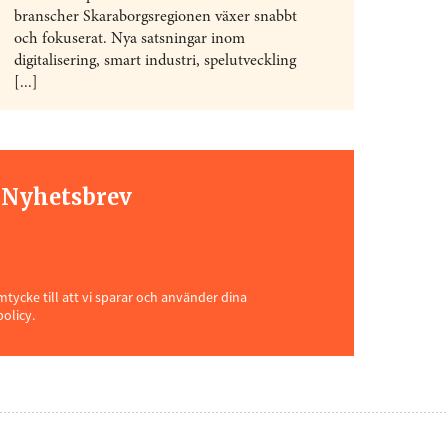
branscher Skaraborgsregionen växer snabbt
och fokuserat. Nya satsningar inom
digitalisering, smart industri, spelutveckling
[...]
t Nyhetsbrev
ycke till att vi sparar och använder dina
policy.