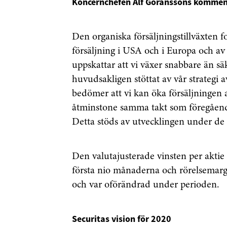
Koncernchefen Alf Göranssons kommen
Den organiska försäljningstillväxten fo
försäljning i USA och i Europa och av e
uppskattar att vi växer snabbare än 
huvudsakligen stöttat av vår strategi 
bedömer att vi kan öka försäljningen 
åtminstone samma takt som föregående 
Detta stöds av utvecklingen under de
Den valutajusterade vinsten per akti
första nio månaderna och rörelsemargin
och var oförändrad under perioden.
Securitas vision för 2020