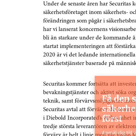
Under de senaste åren har Securitas ko
säkerhetsföretaget inom säkerhets- oc
förändringen som pågår i säkerhetsbr
har vi lanserat koncernens visionsarbete
bli än starkare under de kommande åre
startat implementeringen att förstärka 
2020 är vi det ledande internationella 
säkerhetstjänster baserade på männis
Securitas kommer fortsätta att invest
bevakningstjänster och aktivt söka or
Få den 
teknik, samt förvärvsmöjligheter inom
säkerhe
Securitas avtal att förvärva de kommer
först
i Diebold Incorporated’s verksamhet 
tredje största leverantören av elektro
Anmäl dig till 
förvärv är helt i linje med vår vision 