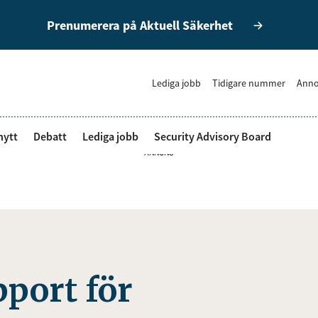
Prenumerera på Aktuell Säkerhet
Lediga jobb
Tidigare nummer
Anno
nytt
Debatt
Lediga jobb
Security Advisory Board
ANNONS
pport för