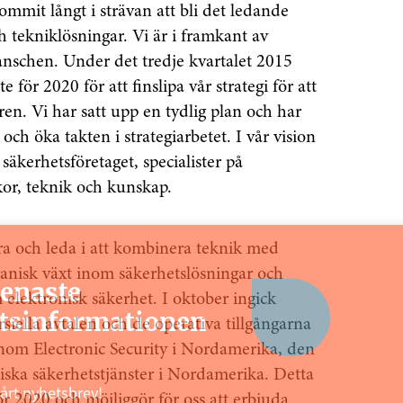
mmit långt i strävan att bli det ledande
h tekniklösningar. Vi är i framkant av
anschen. Under det tredje kvartalet 2015
 för 2020 för att finslipa vår strategi för att
n. Vi har satt upp en tydlig plan och har
och öka takten i strategiarbetet. I vår vision
säkerhetsföretaget, specialister på
kor, teknik och kunskap.
era och leda i att kombinera teknik med
ganisk växt inom säkerhetslösningar och
senaste
 elektronisk säkerhet. I oktober ingick
tsinformationen
siella avtalen och de operativa tillgångarna
inom Electronic Security i Nordamerika, den
niska säkerhetstjänster i Nordamerika. Detta
vårt nyhetsbrev!
för 2020 och möjliggör för oss att erbjuda