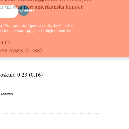
er till våra nordamerikanska kunder.
Prenumerera
å "Prenumerera" ger du samtycke till att vi
r dina personuppgifter i enlighet med vår
nt (3)
2 956 MSEK (2 488)
ttoskuld 0,23 (0,16)
ANNONS