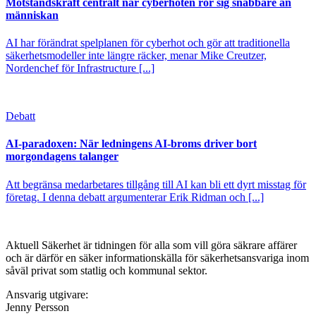
Motståndskraft centralt när cyberhoten rör sig snabbare än
människan
AI har förändrat spelplanen för cyberhot och gör att traditionella
säkerhetsmodeller inte längre räcker, menar Mike Creutzer,
Nordenchef för Infrastructure [...]
Debatt
AI-paradoxen: När ledningens AI-broms driver bort
morgondagens talanger
Att begränsa medarbetares tillgång till AI kan bli ett dyrt misstag för
företag. I denna debatt argumenterar Erik Ridman och [...]
Aktuell Säkerhet är tidningen för alla som vill göra säkrare affärer
och är därför en säker informationskälla för säkerhets­ansvariga inom
såväl privat som statlig och kommunal sektor.
Ansvarig utgivare:
Jenny Persson