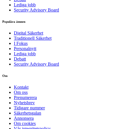
Lediga jobb
Security Advisory Board
Populära ämnen
Digital Säkerhet
Traditionell Säkerhet
I Fokus
Personalnytt
Lediga jobb
Debatt
Security Advisory Board
Om
Kontakt
Om oss
Prenumerera
Nyhetsbrev
Tidigare nummer
Säkerhetsgalan
Annonsera
Om cookies
Vår integritetspolicy