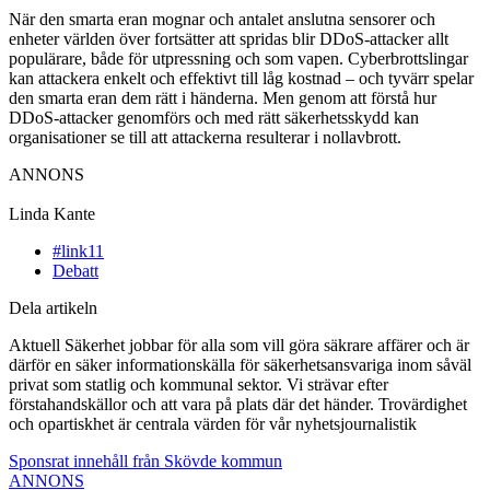
När den smarta eran mognar och antalet anslutna sensorer och
enheter världen över fortsätter att spridas blir DDoS-attacker allt
populärare, både för utpressning och som vapen. Cyberbrottslingar
kan attackera enkelt och effektivt till låg kostnad – och tyvärr spelar
den smarta eran dem rätt i händerna. Men genom att förstå hur
DDoS-attacker genomförs och med rätt säkerhetsskydd kan
organisationer se till att attackerna resulterar i nollavbrott.
ANNONS
Linda Kante
#link11
Debatt
Dela artikeln
Aktuell Säkerhet jobbar för alla som vill göra säkrare affärer och är
därför en säker informationskälla för säkerhetsansvariga inom såväl
privat som statlig och kommunal sektor. Vi strävar efter
förstahandskällor och att vara på plats där det händer. Trovärdighet
och opartiskhet är centrala värden för vår nyhetsjournalistik
Sponsrat innehåll från Skövde kommun
ANNONS