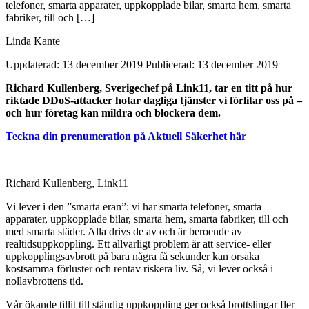
telefoner, smarta apparater, uppkopplade bilar, smarta hem, smarta
fabriker, till och […]
Linda Kante
Uppdaterad: 13 december 2019
Publicerad: 13 december 2019
Richard Kullenberg, Sverigechef på Link11, tar en titt på hur
riktade DDoS-attacker hotar dagliga tjänster vi förlitar oss på –
och hur företag kan mildra och blockera dem.
Teckna din prenumeration på Aktuell Säkerhet här
Richard Kullenberg, Link11
Vi lever i den ”smarta eran”: vi har smarta telefoner, smarta
apparater, uppkopplade bilar, smarta hem, smarta fabriker, till och
med smarta städer. Alla drivs de av och är beroende av
realtidsuppkoppling. Ett allvarligt problem är att service- eller
uppkopplingsavbrott på bara några få sekunder kan orsaka
kostsamma förluster och rentav riskera liv. Så, vi lever också i
nollavbrottens tid.
Vår ökande tillit till ständig uppkoppling ger också brottslingar fler