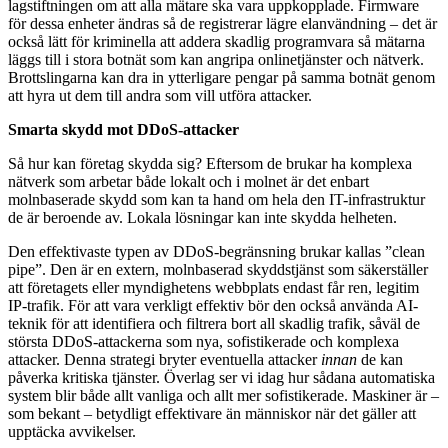
lagstiftningen om att alla mätare ska vara uppkopplade. Firmware
för dessa enheter ändras så de registrerar lägre elanvändning – det är
också lätt för kriminella att addera skadlig programvara så mätarna
läggs till i stora botnät som kan angripa onlinetjänster och nätverk.
Brottslingarna kan dra in ytterligare pengar på samma botnät genom
att hyra ut dem till andra som vill utföra attacker.
Smarta skydd mot DDoS-attacker
Så hur kan företag skydda sig? Eftersom de brukar ha komplexa
nätverk som arbetar både lokalt och i molnet är det enbart
molnbaserade skydd som kan ta hand om hela den IT-infrastruktur
de är beroende av. Lokala lösningar kan inte skydda helheten.
Den effektivaste typen av DDoS-begränsning brukar kallas ”clean
pipe”. Den är en extern, molnbaserad skyddstjänst som säkerställer
att företagets eller myndighetens webbplats endast får ren, legitim
IP-trafik. För att vara verkligt effektiv bör den också använda AI-
teknik för att identifiera och filtrera bort all skadlig trafik, såväl de
största DDoS-attackerna som nya, sofistikerade och komplexa
attacker. Denna strategi bryter eventuella attacker
innan
de kan
påverka kritiska tjänster. Överlag ser vi idag hur sådana automatiska
system blir både allt vanliga och allt mer sofistikerade. Maskiner är –
som bekant – betydligt effektivare än människor när det gäller att
upptäcka avvikelser.