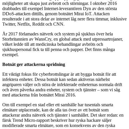
möjligheter att skapa just avbrott och störningar. I oktober 2016
drabbades till exempel Internet-leverantören Dyn av den största
DDoS-attacken dittills, genom botnätet Mirai IoT. Attacken
resulterade i att stora delar av internet låg nere flera timmar, inklusive
Twitter, Netflix, Reddit och CNN.
År 2017 förlamades nätverk och system på sjukhus över hela
Storbritannien av WansCry, en global attack med utpressartrojaner,
vilket ledde till att medicinska behandlingar avbröts och
sjukhuspersonal fick ta till penna och papper. Det finns många
exempel.
Botnät ger attackerna spridning
Ett viktigt fokus för cyberbrottslingar är att bygga botnät för att
infektera enheter. Dessa botnät kan sedan aktiveras närhelst
angriparen väljer och störa de infekterade enheternas normala drift
och även påverka andra enheter, system och tjänster – som vi såg
med attackerna från botnätet Mirai 2016.
Om till exempel en stad eller ett samhälle har tusentals smarta
elmätare utplacerade, kan de alla tas över av ett botnät som
attackerar andra nätverk och tjänster i samhället. Det sker redan: en
färsk Trend Micro-rapport beskriver hur ryska hackare säljer
modifierade smarta elmätare, som en konsekvens av den ryska