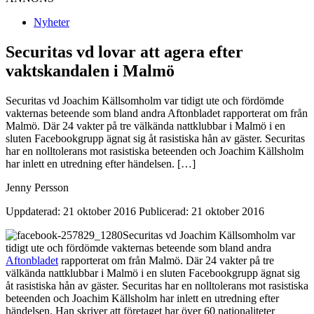
Nyheter
Securitas vd lovar att agera efter
vaktskandalen i Malmö
Securitas vd Joachim Källsomholm var tidigt ute och fördömde
vakternas beteende som bland andra Aftonbladet rapporterat om från
Malmö. Där 24 vakter på tre välkända nattklubbar i Malmö i en
sluten Facebookgrupp ägnat sig åt rasistiska hån av gäster. Securitas
har en nolltolerans mot rasistiska beteenden och Joachim Källsholm
har inlett en utredning efter händelsen. […]
Jenny Persson
Uppdaterad: 21 oktober 2016
Publicerad: 21 oktober 2016
Securitas vd Joachim Källsomholm var
tidigt ute och fördömde vakternas beteende som bland andra
Aftonbladet
rapporterat om från Malmö. Där 24 vakter på tre
välkända nattklubbar i Malmö i en sluten Facebookgrupp ägnat sig
åt rasistiska hån av gäster. Securitas har en nolltolerans mot rasistiska
beteenden och Joachim Källsholm har inlett en utredning efter
händelsen. Han skriver att företaget har över 60 nationaliteter