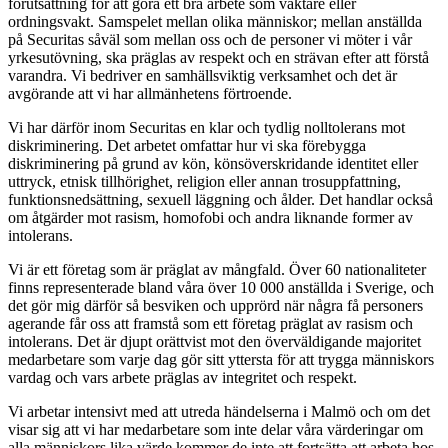
förutsättning för att göra ett bra arbete som väktare eller
ordningsvakt. Samspelet mellan olika människor; mellan anställda
på Securitas såväl som mellan oss och de personer vi möter i vår
yrkesutövning, ska präglas av respekt och en strävan efter att förstå
varandra. Vi bedriver en samhällsviktig verksamhet och det är
avgörande att vi har allmänhetens förtroende.
Vi har därför inom Securitas en klar och tydlig nolltolerans mot
diskriminering. Det arbetet omfattar hur vi ska förebygga
diskriminering på grund av kön, könsöverskridande identitet eller
uttryck, etnisk tillhörighet, religion eller annan trosuppfattning,
funktionsnedsättning, sexuell läggning och ålder. Det handlar också
om åtgärder mot rasism, homofobi och andra liknande former av
intolerans.
Vi är ett företag som är präglat av mångfald. Över 60 nationaliteter
finns representerade bland våra över 10 000 anställda i Sverige, och
det gör mig därför så besviken och upprörd när några få personers
agerande får oss att framstå som ett företag präglat av rasism och
intolerans. Det är djupt orättvist mot den överväldigande majoritet
medarbetare som varje dag gör sitt yttersta för att trygga människors
vardag och vars arbete präglas av integritet och respekt.
Vi arbetar intensivt med att utreda händelserna i Malmö och om det
visar sig att vi har medarbetare som inte delar våra värderingar om
alla människors lika värde kommer de inte att fortsätta att arbeta hos