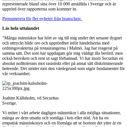
representerade bland sina över 10 000 anställda i Sverige och är
upprörd över rapporterna som kommer in.
Prenumerera för fler nyheter från branschen:
Läs hela uttalandet
”Många människor har hört av sig till mig under det senaste dygnet
och uttryckt både oro och upprördhet inför händelserna med
ordningsvakterna på restaurangerna i Malmö. Jag har reagerat på
samma sätt. Det som har uppdagats gör mig väldigt illa berörd, men
också besviken och rent ut sagt förbannad. Vi har inom Securitas en
absolut nolltolerans mot rasistiskt eller på annat sätt diskriminerande
beteende. Det strider mot den värdegrund som utgör fundamentet för
vår verksamhet.
Joahim Källsholm, vd Securitas
Sverige.
Vi möter i vårt arbete dagligen människor i alla möjliga situationer,
många av dem utsatta och somliga i kris eller nöd. Att ha en
empatisk människosyn och en förmåga att se bortom det yttre är en