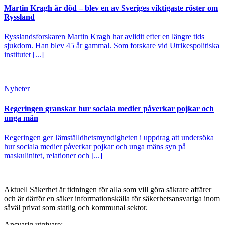
Martin Kragh är död – blev en av Sveriges viktigaste röster om
Ryssland
Rysslandsforskaren Martin Kragh har avlidit efter en längre tids
sjukdom. Han blev 45 år gammal. Som forskare vid Utrikespolitiska
institutet [...]
Nyheter
Regeringen granskar hur sociala medier påverkar pojkar och
unga män
Regeringen ger Jämställdhetsmyndigheten i uppdrag att undersöka
hur sociala medier påverkar pojkar och unga mäns syn på
maskulinitet, relationer och [...]
Aktuell Säkerhet är tidningen för alla som vill göra säkrare affärer
och är därför en säker informationskälla för säkerhets­ansvariga inom
såväl privat som statlig och kommunal sektor.
Ansvarig utgivare: