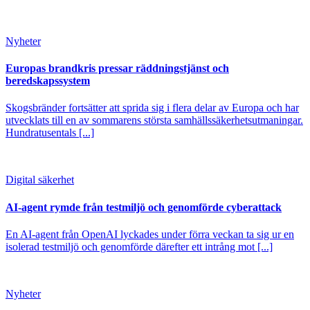
Nyheter
Europas brandkris pressar räddningstjänst och
beredskapssystem
Skogsbränder fortsätter att sprida sig i flera delar av Europa och har
utvecklats till en av sommarens största samhällssäkerhetsutmaningar.
Hundratusentals [...]
Digital säkerhet
AI-agent rymde från testmiljö och genomförde cyberattack
En AI-agent från OpenAI lyckades under förra veckan ta sig ur en
isolerad testmiljö och genomförde därefter ett intrång mot [...]
Nyheter