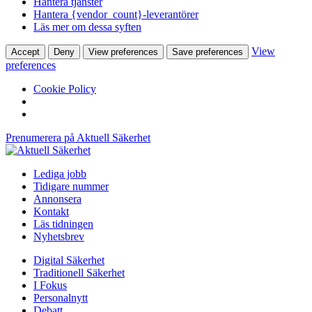
Hantera tjänster
Hantera {vendor_count}-leverantörer
Läs mer om dessa syften
View
Accept
Deny
View preferences
Save preferences
preferences
Cookie Policy
Prenumerera på Aktuell Säkerhet
Lediga jobb
Tidigare nummer
Annonsera
Kontakt
Läs tidningen
Nyhetsbrev
Digital Säkerhet
Traditionell Säkerhet
I Fokus
Personalnytt
Debatt