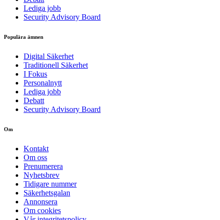
Lediga jobb
Security Advisory Board
Populära ämnen
Digital Säkerhet
Traditionell Säkerhet
I Fokus
Personalnytt
Lediga jobb
Debatt
Security Advisory Board
Om
Kontakt
Om oss
Prenumerera
Nyhetsbrev
Tidigare nummer
Säkerhetsgalan
Annonsera
Om cookies
Vår integritetspolicy