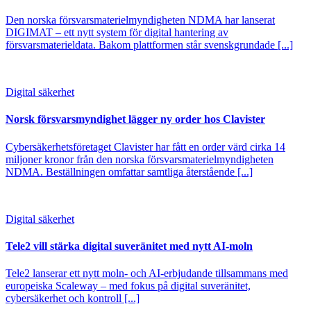
Den norska försvarsmaterielmyndigheten NDMA har lanserat
DIGIMAT – ett nytt system för digital hantering av
försvarsmaterieldata. Bakom plattformen står svenskgrundade [...]
Digital säkerhet
Norsk försvarsmyndighet lägger ny order hos Clavister
Cybersäkerhetsföretaget Clavister har fått en order värd cirka 14
miljoner kronor från den norska försvarsmaterielmyndigheten
NDMA. Beställningen omfattar samtliga återstående [...]
Digital säkerhet
Tele2 vill stärka digital suveränitet med nytt AI-moln
Tele2 lanserar ett nytt moln- och AI-erbjudande tillsammans med
europeiska Scaleway – med fokus på digital suveränitet,
cybersäkerhet och kontroll [...]