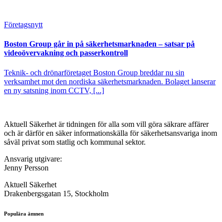
Företagsnytt
Boston Group går in på säkerhetsmarknaden – satsar på
videoövervakning och passerkontroll
Teknik- och drönarföretaget Boston Group breddar nu sin
verksamhet mot den nordiska säkerhetsmarknaden. Bolaget lanserar
en ny satsning inom CCTV, [...]
Aktuell Säkerhet är tidningen för alla som vill göra säkrare affärer
och är därför en säker informationskälla för säkerhets­ansvariga inom
såväl privat som statlig och kommunal sektor.
Ansvarig utgivare:
Jenny Persson
Aktuell Säkerhet
Drakenbergsgatan 15, Stockholm
Populära ämnen