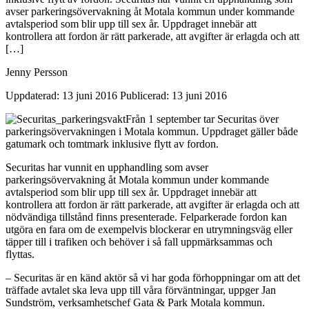
avser parkeringsövervakning åt Motala kommun under kommande
avtalsperiod som blir upp till sex år. Uppdraget innebär att
kontrollera att fordon är rätt parkerade, att avgifter är erlagda och att
[…]
Jenny Persson
Uppdaterad: 13 juni 2016
Publicerad: 13 juni 2016
Från 1 september tar Securitas över
parkeringsövervakningen i Motala kommun. Uppdraget gäller både
gatumark och tomtmark inklusive flytt av fordon.
Securitas har vunnit en upphandling som avser
parkeringsövervakning åt Motala kommun under kommande
avtalsperiod som blir upp till sex år. Uppdraget innebär att
kontrollera att fordon är rätt parkerade, att avgifter är erlagda och att
nödvändiga tillstånd finns presenterade. Felparkerade fordon kan
utgöra en fara om de exempelvis blockerar en utrymningsväg eller
täpper till i trafiken och behöver i så fall uppmärksammas och
flyttas.
– Securitas är en känd aktör så vi har goda förhoppningar om att det
träffade avtalet ska leva upp till våra förväntningar, uppger Jan
Sundström, verksamhetschef Gata & Park Motala kommun.