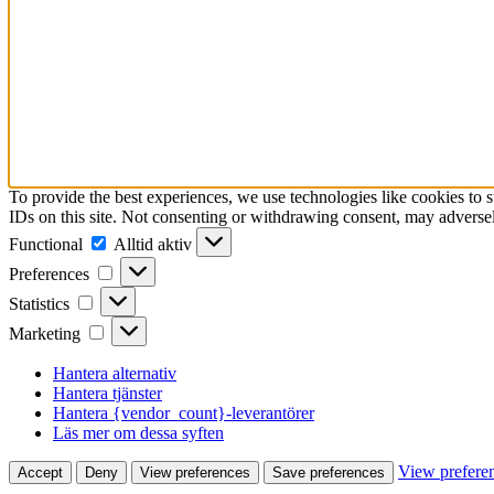
To provide the best experiences, we use technologies like cookies to 
IDs on this site. Not consenting or withdrawing consent, may adversely
Functional
Functional
Alltid aktiv
Preferences
Preferences
Statistics
Statistics
Marketing
Marketing
Hantera alternativ
Hantera tjänster
Hantera {vendor_count}-leverantörer
Läs mer om dessa syften
View prefere
Accept
Deny
View preferences
Save preferences