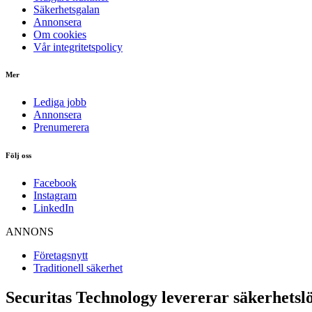
Säkerhetsgalan
Annonsera
Om cookies
Vår integritetspolicy
Mer
Lediga jobb
Annonsera
Prenumerera
Följ oss
Facebook
Instagram
LinkedIn
ANNONS
Företagsnytt
Traditionell säkerhet
Securitas Technology levererar säkerhetslö