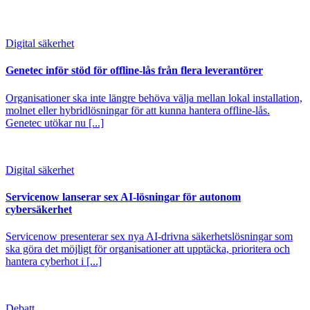
Digital säkerhet
Genetec inför stöd för offline-lås från flera leverantörer
Organisationer ska inte längre behöva välja mellan lokal installation,
molnet eller hybridlösningar för att kunna hantera offline-lås.
Genetec utökar nu [...]
Digital säkerhet
Servicenow lanserar sex AI-lösningar för autonom
cybersäkerhet
Servicenow presenterar sex nya AI-drivna säkerhetslösningar som
ska göra det möjligt för organisationer att upptäcka, prioritera och
hantera cyberhot i [...]
Debatt