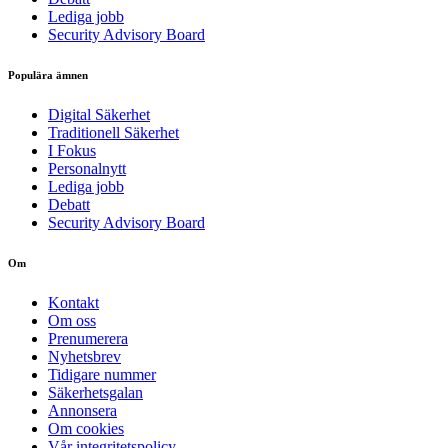
Lediga jobb
Security Advisory Board
Populära ämnen
Digital Säkerhet
Traditionell Säkerhet
I Fokus
Personalnytt
Lediga jobb
Debatt
Security Advisory Board
Om
Kontakt
Om oss
Prenumerera
Nyhetsbrev
Tidigare nummer
Säkerhetsgalan
Annonsera
Om cookies
Vår integritetspolicy