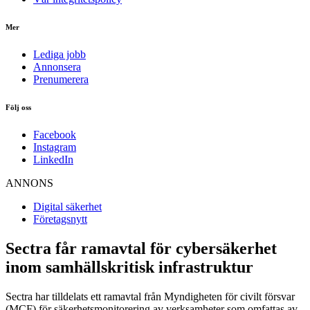
Mer
Lediga jobb
Annonsera
Prenumerera
Följ oss
Facebook
Instagram
LinkedIn
ANNONS
Digital säkerhet
Företagsnytt
Sectra får ramavtal för cybersäkerhet
inom samhällskritisk infrastruktur
Sectra har tilldelats ett ramavtal från Myndigheten för civilt försvar
(MCF) för säkerhetsmonitorering av verksamheter som omfattas av