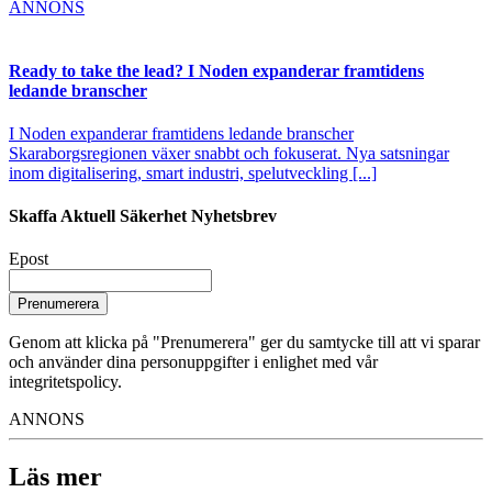
ANNONS
Ready to take the lead? I Noden expanderar framtidens
ledande branscher
I Noden expanderar framtidens ledande branscher
Skaraborgsregionen växer snabbt och fokuserat. Nya satsningar
inom digitalisering, smart industri, spelutveckling [...]
Skaffa Aktuell Säkerhet Nyhetsbrev
Epost
Prenumerera
Genom att klicka på "Prenumerera" ger du samtycke till att vi sparar
och använder dina personuppgifter i enlighet med vår
integritetspolicy.
ANNONS
Läs mer