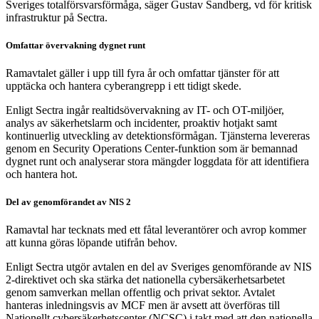
Sveriges totalförsvarsförmåga, säger Gustav Sandberg, vd för kritisk
infrastruktur på Sectra.
Omfattar övervakning dygnet runt
Ramavtalet gäller i upp till fyra år och omfattar tjänster för att
upptäcka och hantera cyberangrepp i ett tidigt skede.
Enligt Sectra ingår realtidsövervakning av IT- och OT-miljöer,
analys av säkerhetslarm och incidenter, proaktiv hotjakt samt
kontinuerlig utveckling av detektionsförmågan. Tjänsterna levereras
genom en Security Operations Center-funktion som är bemannad
dygnet runt och analyserar stora mängder loggdata för att identifiera
och hantera hot.
Del av genomförandet av NIS 2
Ramavtal har tecknats med ett fåtal leverantörer och avrop kommer
att kunna göras löpande utifrån behov.
Enligt Sectra utgör avtalen en del av Sveriges genomförande av NIS
2-direktivet och ska stärka det nationella cybersäkerhetsarbetet
genom samverkan mellan offentlig och privat sektor. Avtalet
hanteras inledningsvis av MCF men är avsett att överföras till
Nationellt cybersäkerhetscenter (NCSC) i takt med att den nationella