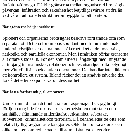
funktionsförmåga. Då blir gränserna mellan organiserad brottslighet,
påverkan, infiltration och säkerhetshot betydligt svårare att dra än
vad våra traditionella strukturer är byggda för att hantera.
När gränserna börjar suddas ut
Spioneri och organiserad brottslighet beskrivs fortfarande ofta som
separata hot. Det ena förknippas spontant med främmande makt,
underrättelsetjänster och nationell säkerhet. Det andra med våld,
narkotika och parallella ekonomier. Men i praktiken börjar gränserna
allt oftare suddas ut. För den som arbetar långsiktigt med inflytande
är tillgång till människor, relationer och beslutsmiljöer ofta betydligt
mer värdefullt än spektakulära operationer. Det handlar inte alltid om
att kontrollera ett system. Ibland räcker det att gradvis påverka det,
förstå det eller skapa närvaro i dess närhet.
När hoten fortfarande gick att sortera
Under min tid inom det militära kontraspionaget fick jag tidigt
fördjupa mig i de fem klassiska säkerhetshoten mot staten och
samhället: främmande underrättelseverksamhet, sabotage,
subversion, kriminalitet och terrorism. Då behandlades de ofta som
relativt tydligt avgränsade kategorier. Olika hot, olika aktörer och
olika logiker som reducerades till administrativa kategorier,