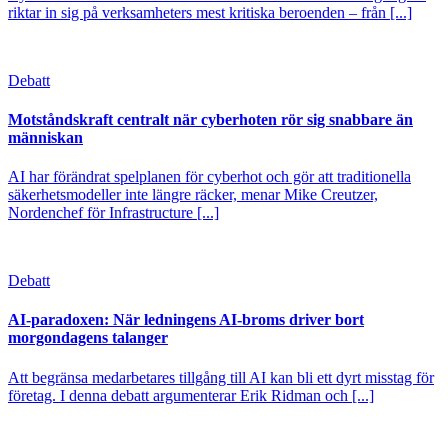
riktar in sig på verksamheters mest kritiska beroenden – från [...]
Debatt
Motståndskraft centralt när cyberhoten rör sig snabbare än
människan
AI har förändrat spelplanen för cyberhot och gör att traditionella
säkerhetsmodeller inte längre räcker, menar Mike Creutzer,
Nordenchef för Infrastructure [...]
Debatt
AI-paradoxen: När ledningens AI-broms driver bort
morgondagens talanger
Att begränsa medarbetares tillgång till AI kan bli ett dyrt misstag för
företag. I denna debatt argumenterar Erik Ridman och [...]