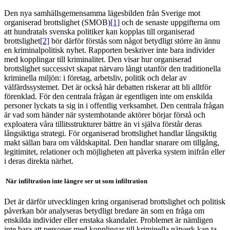
Den nya samhällsgemensamma lägesbilden från Sverige mot
organiserad brottslighet (SMOB)
[1]
och de senaste uppgifterna om
att hundratals svenska politiker kan kopplas till organiserad
brottslighet
[2]
bör därför förstås som något betydligt större än ännu
en kriminalpolitisk nyhet. Rapporten beskriver inte bara individer
med kopplingar till kriminalitet. Den visar hur organiserad
brottslighet successivt skapat närvaro långt utanför den traditionella
kriminella miljön: i företag, arbetsliv, politik och delar av
välfärdssystemet. Det är också här debatten riskerar att bli alltför
förenklad. För den centrala frågan är egentligen inte om enskilda
personer lyckats ta sig in i offentlig verksamhet. Den centrala frågan
är vad som händer när systemhotande aktörer börjar förstå och
exploatera våra tillitsstrukturer bättre än vi själva förstår deras
långsiktiga strategi. För organiserad brottslighet handlar långsiktig
makt sällan bara om våldskapital. Den handlar snarare om tillgång,
legitimitet, relationer och möjligheten att påverka system inifrån eller
i deras direkta närhet.
När infiltration inte längre ser ut som infiltration
Det är därför utvecklingen kring organiserad brottslighet och politisk
påverkan bör analyseras betydligt bredare än som en fråga om
enskilda individer eller enstaka skandaler. Problemet är nämligen
inte bara att personer med kopplingar till kriminella nätverk kan ta