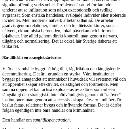
sig nära offentlig verksamhet. Problemet är att vi fortfarande
tenderar att se infiltration som något exceptionellt och tydligt
avgränsat. Som enstaka händelser, avslöjade individer eller isolerade
incidenter. Men moderna nätverk arbetar sällan så. De arbetar
gradvis genom relationer, familje- och lojalitetsstrukturer, sociala
nätverk, ekonomiska beroenden, lokal påverkan och informella
lojaliteter. Inte alltid genom direkt kontroll, utan genom närvaro,
tillgång och normalisering. Det är också här Sverige riskerar att
tänka fel.
När tillit blir en strategisk sårbarhet
Vi är ett samhälle byggt på hög tillit, låg friktion och långtgående
decentralisering. Det är i grunden en styrka. Våra institutioner
bygger på antagandet att människor i huvudsak vill systemet väl och
att öppenhet skapar effektivitet, delaktighet och förtroende. Men
samma öppenhet kan också exploateras av aktörer som arbetar
långsiktigt och strategiskt. Inte nödvändigtvis genom att ”ta över”
institutioner, utan genom att successivt skapa närvaro i miljöer där
beslut fattas, relationer byggs och inflytande formas. Det är därför
frågan egentligen inte bara handlar om kriminalitet.
Den handlar om
samhällspenetration
.