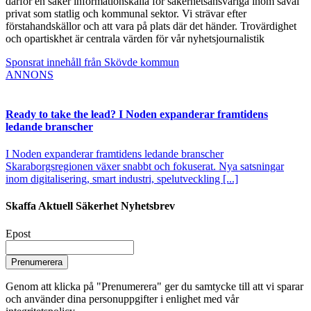
därför en säker informationskälla för säkerhetsansvariga inom såväl
privat som statlig och kommunal sektor. Vi strävar efter
förstahandskällor och att vara på plats där det händer. Trovärdighet
och opartiskhet är centrala värden för vår nyhetsjournalistik
Sponsrat innehåll från Skövde kommun
ANNONS
Ready to take the lead? I Noden expanderar framtidens
ledande branscher
I Noden expanderar framtidens ledande branscher
Skaraborgsregionen växer snabbt och fokuserat. Nya satsningar
inom digitalisering, smart industri, spelutveckling [...]
Skaffa Aktuell Säkerhet Nyhetsbrev
Epost
Prenumerera
Genom att klicka på "Prenumerera" ger du samtycke till att vi sparar
och använder dina personuppgifter i enlighet med vår