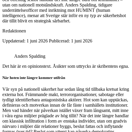
utan om nationell motståndskraft. Anders Spalding, tidigare
underrättelseofficer med inriktning mot HUMINT (human
intelligence), menar att Sverige står inför en ny typ av säkerhetshot
där tillit blivit en strategisk sårbarhet.
Redaktionen
Uppdaterad: 1 juni 2026
Publicerad: 1 juni 2026
Anders Spalding
Det här är en opinionstext. Åsikter som uttrycks är skribentens egna.
När hoten inte längre kommer utifrån
Vår syn på nationell säkerhet har sedan lång tid tillbaka kretsat kring
externa hot. Främmande makt, terrororganisationer, sabotage eller
tydligt identifierbara antagonistiska aktörer. Hot som kan upptäckas,
definieras och motverkas innan de får fäste i samhällets institutioner.
Men vad händer när påverkan istället växer fram långsamt, mitt inne
i våra egna miljöer präglade av hög tillit? När det inte längre handlar
om klassisk infiltration i form av enstaka individer, utan om gradvis
närvaro i miljöer där relationer byggs, beslut fattas och inflytande
formas över tid? Beslut som ytterst kan påverka demokratins