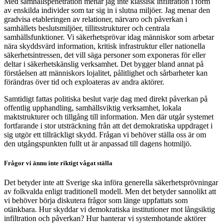
Med samhällspenetration menar jag inte klassisk infiltration i form
av enskilda individer som tar sig in i slutna miljöer. Jag menar den
gradvisa etableringen av relationer, närvaro och påverkan i
samhällets beslutsmiljöer, tillitsstrukturer och centrala
samhällsfunktioner. Vi säkerhetsprövar idag människor som arbetar
nära skyddsvärd information, kritisk infrastruktur eller nationella
säkerhetsintressen, det vill säga personer som exponeras för eller
deltar i säkerhetskänslig verksamhet. Det bygger bland annat på
förståelsen att människors lojalitet, pålitlighet och sårbarheter kan
förändras över tid och exploateras av andra aktörer.
Samtidigt fattas politiska beslut varje dag med direkt påverkan på
offentlig upphandling, samhällsviktig verksamhet, lokala
maktstrukturer och tillgång till information. Men där utgår systemet
fortfarande i stor utsträckning från att det demokratiska uppdraget i
sig utgör ett tillräckligt skydd. Frågan vi behöver ställa oss är om
den utgångspunkten fullt ut är anpassad till dagens hotmiljö.
Frågor vi ännu inte riktigt vågat ställa
Det betyder inte att Sverige ska införa generella säkerhetsprövningar
av folkvalda enligt traditionell modell. Men det betyder sannolikt att
vi behöver börja diskutera frågor som länge uppfattats som
otänkbara. Hur skyddar vi demokratiska institutioner mot långsiktig
infiltration och påverkan? Hur hanterar vi systemhotande aktörer