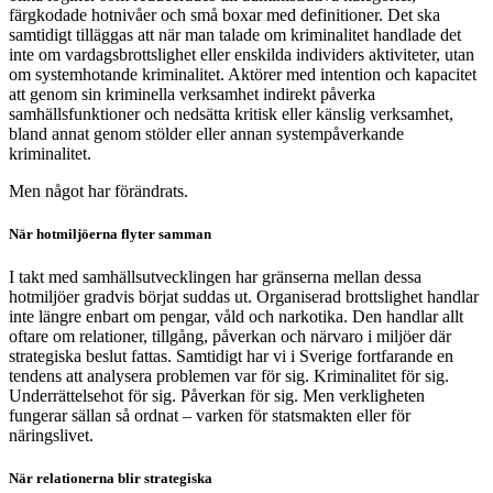
färgkodade hotnivåer och små boxar med definitioner. Det ska
samtidigt tilläggas att när man talade om kriminalitet handlade det
inte om vardagsbrottslighet eller enskilda individers aktiviteter, utan
om systemhotande kriminalitet. Aktörer med intention och kapacitet
att genom sin kriminella verksamhet indirekt påverka
samhällsfunktioner och nedsätta kritisk eller känslig verksamhet,
bland annat genom stölder eller annan systempåverkande
kriminalitet.
Men något har förändrats.
När hotmiljöerna flyter samman
I takt med samhällsutvecklingen har gränserna mellan dessa
hotmiljöer gradvis börjat suddas ut. Organiserad brottslighet handlar
inte längre enbart om pengar, våld och narkotika. Den handlar allt
oftare om relationer, tillgång, påverkan och närvaro i miljöer där
strategiska beslut fattas. Samtidigt har vi i Sverige fortfarande en
tendens att analysera problemen var för sig. Kriminalitet för sig.
Underrättelsehot för sig. Påverkan för sig. Men verkligheten
fungerar sällan så ordnat – varken för statsmakten eller för
näringslivet.
När relationerna blir strategiska