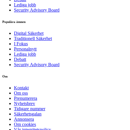
Lediga jobb
Security Advisory Board
Populära ämnen
Digital Säkerhet
Traditionell Säkerhet
I Fokus
Personalnytt
Lediga jobb
Debatt
Security Advisory Board
Om
Kontakt
Om oss
Prenumerera
Nyhetsbrev
Tidigare nummer
Säkerhetsgalan
Annonsera
Om cookies
Vår integritetspolicy