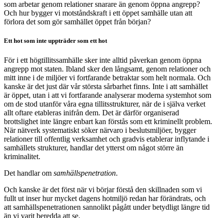
som arbetar genom relationer snarare än genom öppna angrepp?
Och hur bygger vi motståndskraft i ett öppet samhälle utan att
förlora det som gör samhället öppet från början?
Ett hot som inte uppträder som ett hot
För i ett högtillitssamhälle sker inte alltid påverkan genom öppna
angrepp mot staten. Ibland sker den långsamt, genom relationer och
mitt inne i de miljöer vi fortfarande betraktar som helt normala. Och
kanske är det just där vår största sårbarhet finns. Inte i att samhället
är öppet, utan i att vi fortfarande analyserar moderna systemhot som
om de stod utanför våra egna tillitsstrukturer, när de i själva verket
allt oftare etableras inifrån dem. Det är därför organiserad
brottslighet inte längre enbart kan förstås som ett kriminellt problem.
När nätverk systematiskt söker närvaro i beslutsmiljöer, bygger
relationer till offentlig verksamhet och gradvis etablerar inflytande i
samhällets strukturer, handlar det ytterst om något större än
kriminalitet.
Det handlar om
samhällspenetration
.
Och kanske är det först när vi börjar förstå den skillnaden som vi
fullt ut inser hur mycket dagens hotmiljö redan har förändrats, och
att samhällspenetrationen sannolikt pågått under betydligt längre tid
än vi varit beredda att se.