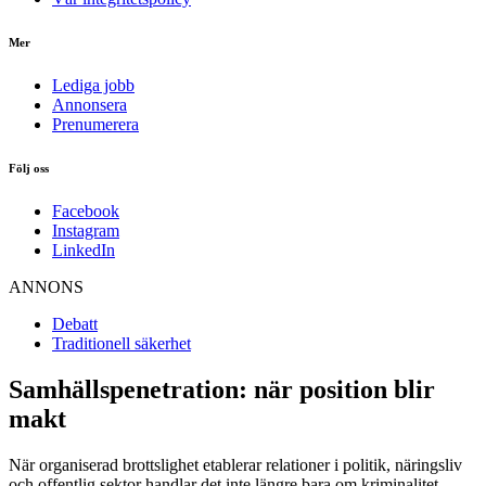
Mer
Lediga jobb
Annonsera
Prenumerera
Följ oss
Facebook
Instagram
LinkedIn
ANNONS
Debatt
Traditionell säkerhet
Samhällspenetration: när position blir
makt
När organiserad brottslighet etablerar relationer i politik, näringsliv
och offentlig sektor handlar det inte längre bara om kriminalitet –