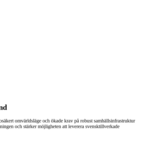
und
r osäkert omvärldsläge och ökade krav på robust samhällsinfrastruktur
ningen och stärker möjligheten att leverera svensktillverkade