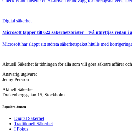
Check Point lanserar en AI-driven brandvägg för företagsnätverk. Den 
Digital säkerhet
Microsoft täpper till 622 säkerhetsbrister – två utnyttjas redan i 
Microsoft har släppt sitt största säkerhetspaket hittills med korrigering
Aktuell Säkerhet är tidningen för alla som vill göra säkrare affärer oc
Ansvarig utgivare:
Jenny Persson
Aktuell Säkerhet
Drakenbergsgatan 15, Stockholm
Populära ämnen
Digital Säkerhet
Traditionell Säkerhet
I Fokus