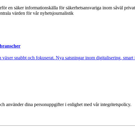
ärför en säker informationskälla för säkerhetsansvariga inom såväl priva
ntrala värden för vår nyhetsjournalistik
 branscher
xer snabbt och fokuserat. Nya satsningar inom digitalisering, smart ind
ch använder dina personuppgifter i enlighet med vår integritetspolicy.