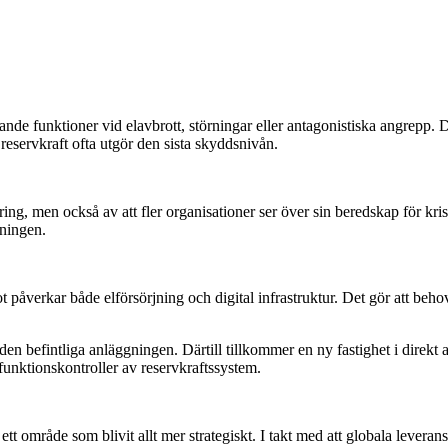
bärande funktioner vid elavbrott, störningar eller antagonistiska angrepp
 reservkraft ofta utgör den sista skyddsnivån.
ring, men också av att fler organisationer ser över sin beredskap för kris
jningen.
ot påverkar både elförsörjning och digital infrastruktur. Det gör att be
 befintliga anläggningen. Därtill tillkommer en ny fastighet i direkt an
 funktionskontroller av reservkraftssystem.
 område som blivit allt mer strategiskt. I takt med att globala leverans