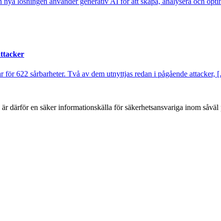
nya lösningen använder generativ AI för att skapa, analysera och optim
attacker
ar för 622 sårbarheter. Två av dem utnyttjas redan i pågående attacker, [.
h är därför en säker informationskälla för säkerhets­ansvariga inom såvä