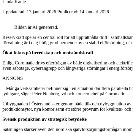
Linda Kante
Uppdaterad: 13 januari 2026
Publicerad: 14 januari 2026
Bilden är Ai-genererad.
Reservkraft spelar en central roll för att upprätthålla drift i samhälls
förvaltning är i dag i hög grad beroende av en stabil elförsörjning, där
Ökat fokus på beredskap och motståndskraft
Enligt Coromatic drivs efterfrågan av både digitalisering och elektrifie
även sabotage, cyberangrepp och långvariga störningar i energiförsör
ANNONS
– Många verksamheter befinner sig i en situation där flera parallella h
tydligare, säger Peter Neuberg, vd och koncernchef på Coromatic.
Utbyggnaden i Östersund sker genom både till- och nybyggnation av den
produktionsytor, nya kontor samt ett större provrum för kvalitets- och
Svensk produktion av strategisk betydelse
Satsningen stärker även den nordiska självförsörjningsförmågan inom ett