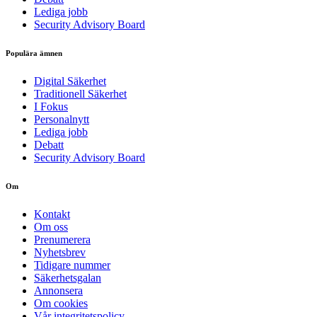
Lediga jobb
Security Advisory Board
Populära ämnen
Digital Säkerhet
Traditionell Säkerhet
I Fokus
Personalnytt
Lediga jobb
Debatt
Security Advisory Board
Om
Kontakt
Om oss
Prenumerera
Nyhetsbrev
Tidigare nummer
Säkerhetsgalan
Annonsera
Om cookies
Vår integritetspolicy