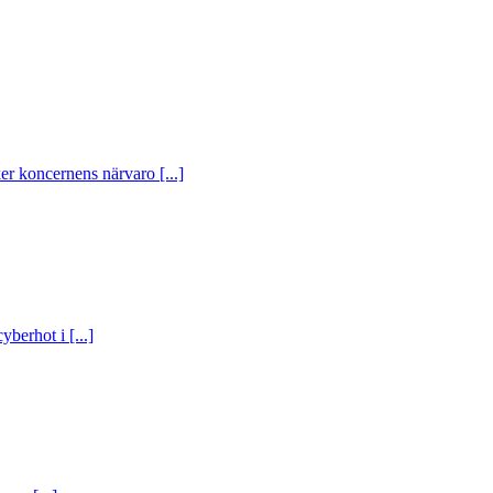
er koncernens närvaro [...]
berhot i [...]