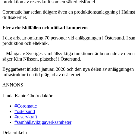
produktion av reservkraft som en säkerhetsfördel.
Coromatic har sedan tidigare även en produktionsanläggning i Halmsta
driftsäkerhet.
Fler arbetstillfällen och utökad kompetens
I dag arbetar omkring 70 personer vid anläggningen i Östersund. I s
produktion och elteknik.
– Många av Sveriges samhällsviktiga funktioner är beroende av den ut
säger Kim Nilsson, platschef i Östersund.
Byggarbetet inleds i januari 2026 och den nya delen av anläggningen b
infrastruktur i en tid präglad av osäkerhet.
ANNONS
Linda Kante
Chefredaktör
#Coromatic
#östersund
#reservkraft
#samhällsviktigaverksamheter
Dela artikeln