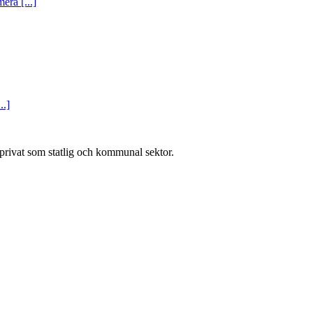
era [...]
..]
l privat som statlig och kommunal sektor.