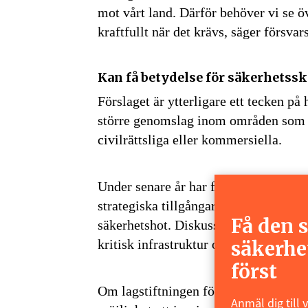
mot vårt land. Därför behöver vi se ö
kraftfullt när det krävs, säger försva
Kan få betydelse för säkerhetss
Förslaget är ytterligare ett tecken på 
större genomslag inom områden som t
civilrättsliga eller kommersiella.
Under senare år har frågor om ägande,
strategiska tillgångar blivit en allt v
Få den 
säkerhetshot. Diskussionen har bland
säkerhe
kritisk infrastruktur och skyddsvärda
först
Om lagstiftningen förändras enligt re
Anmäl dig till 