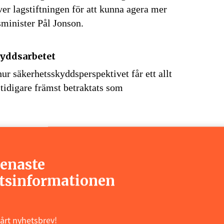
ver lagstiftningen för att kunna agera mer
rsminister Pål Jonson.
kyddsarbetet
hur säkerhetsskyddsperspektivet får ett allt
idigare främst betraktats som
 investeringar och kontroll över
iktigare del av Sveriges arbete mot
senaste
 annat handlat om utländska investeringar,
tsinformationen
 verksamheter.
geringens intentioner kan staten få
vårt nyhetsbrev!