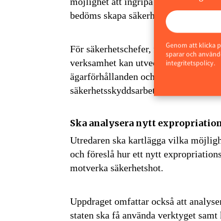
möjlighet att ingripa även när själva 
bedöms skapa säkerhetsrisker.
Genom att klicka p
För säkerhetschefer, fastighetsägare
sparar och använde
verksamhet kan utvecklingen innebära
integritetspolicy.
ägarförhållanden och kontroll över fas
säkerhetsskyddsarbete som redan bed
Ska analysera nytt expropriati
Utredaren ska kartlägga vilka möjligh
och föreslå hur ett nytt expropriatio
motverka säkerhetshot.
Uppdraget omfattar också att analyser
staten ska få använda verktyget samt h