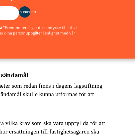
ägandet eller kontrollen över en fastighet
Prenumerera
å "Prenumerera" ger du samtycke till att vi
 och verksamheter med säkerhetskänslig
r dina personuppgifter i enlighet med vår
 att frågor om geografisk placering,
tigheter får ökad betydelse i det
rivs.
onsändamål
eter som redan finns i dagens lagstiftning
nsändamål skulle kunna utformas för att
a vilka krav som ska vara uppfyllda för att
ur ersättningen till fastighetsägaren ska