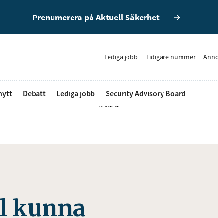
Prenumerera på Aktuell Säkerhet
Lediga jobb
Tidigare nummer
Anno
nytt
Debatt
Lediga jobb
Security Advisory Board
ANNONS
ll kunna