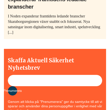
branscher
I Noden expanderar framtidens ledande branscher
Skaraborgsregionen växer snabbt och fokuserat. Nya
satsningar inom digitalisering, smart industri, spelutveckling
[...]
Skaffa Aktuell Säkerhet
Nyhetsbrev
Prenumerera
Genom att klicka på "Prenumerera" ger du samtycke till att vi
sparar och använder dina personuppgifter i enlighet med vår