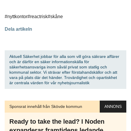
#nyttkontor
#reactrisk
#skåne
Dela artikeln
Aktuell Säkerhet jobbar för alla som vill göra säkrare affärer
och är därför en säker informationskälla för
säkerhetsansvariga inom såväl privat som statlig och
kommunal sektor. Vi strävar efter förstahandskällor och att
vara på plats där det händer. Trovärdighet och opartiskhet
är centrala värden för vår nyhetsjournalistik
Sponsrat innehåll från Skövde kommun
ANNONS
Ready to take the lead? I Noden
expanderar framtidens ledande