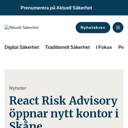
Prenumerera på Aktuell Säkerhet
Nyhetsbrev
ANNONS
Digital Säkerhet
Traditionell Säkerhet
I Fokus
Pers
Nyheter
React Risk Advisory
öppnar nytt kontor i
Skåne