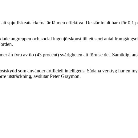
spjutfiskeattackerna är få men effektiva. De står totalt bara för 0,1 p
 riktade angreppen och social ingenjörskonst till ett stort antal framgån
Norden.
r än fyra av tio (43 procent) svårigheten att förutse det. Samtidigt ange
postskydd som använder artificiell intelligens. Sådana verktyg har en m
törre utsträckning, avslutar Peter Graymon.