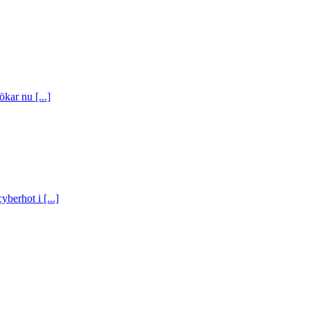
ökar nu [...]
berhot i [...]