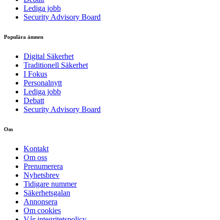
Lediga jobb
Security Advisory Board
Populära ämnen
Digital Säkerhet
Traditionell Säkerhet
I Fokus
Personalnytt
Lediga jobb
Debatt
Security Advisory Board
Om
Kontakt
Om oss
Prenumerera
Nyhetsbrev
Tidigare nummer
Säkerhetsgalan
Annonsera
Om cookies
Vår integritetspolicy