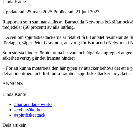
Linda Kante
Uppdaterad: 25 mars 2025
Publicerad: 21 juni 2023
Rapporten som sammanställts av Barracuda Networks bekräftar också att 
tredjedelar (66 procent) av alla intrång.
– Även om spjutfiskeattackerna är relativt få till antalet resulterar de
företagen, säger Peter Graymon, ansvarig för Barracuda Networks i 
Som största hinder för att kunna besvara och åtgärda angreppet anger me
säkerhetsverktyg är det främsta hindret.
– För att kunna motarbeta den här typen av attacker behövs det ett e-
det att identifiera och förhindra framtida spjutfiskeattacker i mycket s
ANNONS
Linda Kante
#barracudanetworks
#cybersäkerhet
#spjutfiskeattack
Dela artikeln