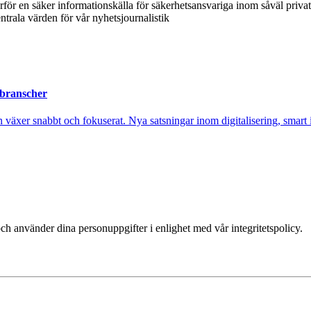
ärför en säker informationskälla för säkerhetsansvariga inom såväl priva
ntrala värden för vår nyhetsjournalistik
 branscher
xer snabbt och fokuserat. Nya satsningar inom digitalisering, smart ind
ch använder dina personuppgifter i enlighet med vår integritetspolicy.