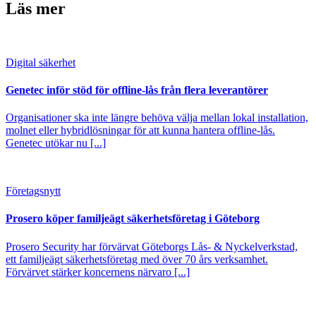
Läs mer
Digital säkerhet
Genetec inför stöd för offline-lås från flera leverantörer
Organisationer ska inte längre behöva välja mellan lokal installation,
molnet eller hybridlösningar för att kunna hantera offline-lås.
Genetec utökar nu [...]
Företagsnytt
Prosero köper familjeägt säkerhetsföretag i Göteborg
Prosero Security har förvärvat Göteborgs Lås- & Nyckelverkstad,
ett familjeägt säkerhetsföretag med över 70 års verksamhet.
Förvärvet stärker koncernens närvaro [...]