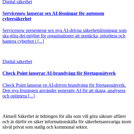
Digital säkerhet
Servicenow lanserar sex AI-lösningar för autonom
cybersäkerhet
Servicenow presenterar sex nya AI-drivna säkerhetslösningar som
ska göra det möjligt för organisationer att upptäcka, prioritera och
hantera cyberhot i [...]
Digital säkerhet
Check Point lanserar AI-brandvägg för företagsnätverk
Check Point lanserar en AI-driven brandvägg för företagsnätverk.
Den nya lösningen använder generativ AI för att skapa, analysera
och optimera [...]
Aktuell Säkerhet är tidningen för alla som vill göra säkrare affärer
och är därför en säker informationskälla för säkerhets­ansvariga inom
såväl privat som statlig och kommunal sektor.