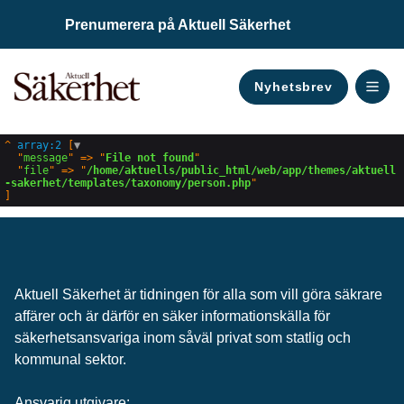
Prenumerera på Aktuell Säkerhet
Nyhetsbrev
^
array:2
 [
▼
Digital Säkerhet
Traditionell Säkerhet
I Fokus
Pers
  "
message
" => "
File not found
"

  "
file
" => "
/home/aktuells/public_html/web/app/themes/aktuell
-sakerhet/templates/taxonomy/person.php
Aktuell Säkerhet är tidningen för alla som vill göra säkrare
affärer och är därför en säker informationskälla för
säkerhets­ansvariga inom såväl privat som statlig och
kommunal sektor.
Ansvarig utgivare: