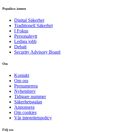
Populära ämnen
Digital Säkerhet
Traditionell Säkerhet
I Fokus
Personalnytt
Lediga jobb
Debatt
Security Advisory Board
Om
Kontakt
Om oss
Prenumerera
Nyhetsbrev
Tidigare nummer
Säkerhetsgalan
Annonsera
Om cookies
Vår integritetspolicy
Följ oss