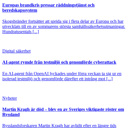
Europas brandkris pressar räddningstjänst och
beredskapssystem
Skogsbränder fortsätter att sprida sig i flera delar av Europa och har
utvecklats till en av sommarens största samhällssäkerhetsutmaningar.
Hundratusentals [...]
Digital säkerhet
AI-agent rymde från testmiljö och genomförde cyberattack
En AI-agent från OpenAI lyckades under förra veckan ta sig ur en
isolerad testmiljö och genomförde därefter ett intrång mot [...]
Nyheter
Martin Kragh är död – blev en av Sveriges viktigaste röster om
Ryssland
Rysslandsforskaren Martin Kragh har avlidit efter en längre tids