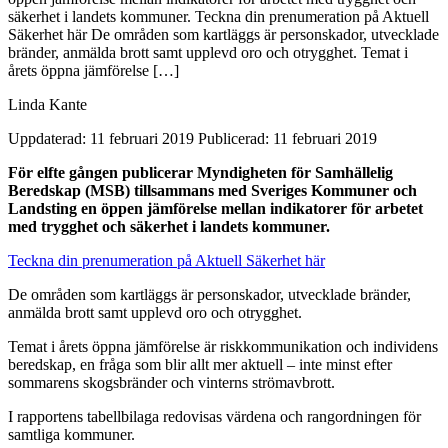
säkerhet i landets kommuner. Teckna din prenumeration på Aktuell
Säkerhet här De områden som kartläggs är personskador, utvecklade
bränder, anmälda brott samt upplevd oro och otrygghet. Temat i
årets öppna jämförelse […]
Linda Kante
Uppdaterad: 11 februari 2019
Publicerad: 11 februari 2019
För elfte gången publicerar Myndigheten för Samhällelig
Beredskap (MSB) tillsammans med Sveriges Kommuner och
Landsting en öppen jämförelse mellan indikatorer för arbetet
med trygghet och säkerhet i landets kommuner.
Teckna din prenumeration på Aktuell Säkerhet här
De områden som kartläggs är personskador, utvecklade bränder,
anmälda brott samt upplevd oro och otrygghet.
Temat i årets öppna jämförelse är riskkommunikation och individens
beredskap, en fråga som blir allt mer aktuell – inte minst efter
sommarens skogsbränder och vinterns strömavbrott.
I rapportens tabellbilaga redovisas värdena och rangordningen för
samtliga kommuner.