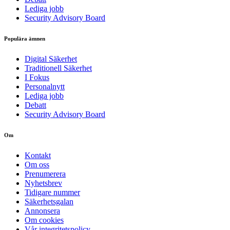
Lediga jobb
Security Advisory Board
Populära ämnen
Digital Säkerhet
Traditionell Säkerhet
I Fokus
Personalnytt
Lediga jobb
Debatt
Security Advisory Board
Om
Kontakt
Om oss
Prenumerera
Nyhetsbrev
Tidigare nummer
Säkerhetsgalan
Annonsera
Om cookies
Vår integritetspolicy