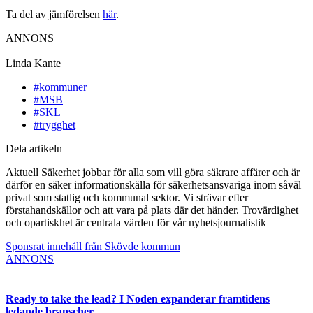
Ta del av jämförelsen
här
.
ANNONS
Linda Kante
#kommuner
#MSB
#SKL
#trygghet
Dela artikeln
Aktuell Säkerhet jobbar för alla som vill göra säkrare affärer och är
därför en säker informationskälla för säkerhetsansvariga inom såväl
privat som statlig och kommunal sektor. Vi strävar efter
förstahandskällor och att vara på plats där det händer. Trovärdighet
och opartiskhet är centrala värden för vår nyhetsjournalistik
Sponsrat innehåll från Skövde kommun
ANNONS
Ready to take the lead? I Noden expanderar framtidens
ledande branscher