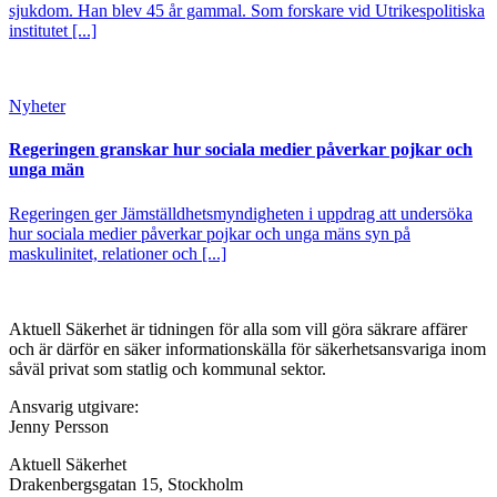
sjukdom. Han blev 45 år gammal. Som forskare vid Utrikespolitiska
institutet [...]
Nyheter
Regeringen granskar hur sociala medier påverkar pojkar och
unga män
Regeringen ger Jämställdhetsmyndigheten i uppdrag att undersöka
hur sociala medier påverkar pojkar och unga mäns syn på
maskulinitet, relationer och [...]
Aktuell Säkerhet är tidningen för alla som vill göra säkrare affärer
och är därför en säker informationskälla för säkerhets­ansvariga inom
såväl privat som statlig och kommunal sektor.
Ansvarig utgivare:
Jenny Persson
Aktuell Säkerhet
Drakenbergsgatan 15, Stockholm