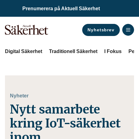
Prenumerera på Aktuell Säkerhet
Nyhetsbrev
ANNONS
Digital Säkerhet
Traditionell Säkerhet
I Fokus
Pers
Nyheter
Nytt samarbete
kring IoT-säkerhet
inom