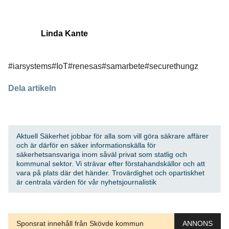
Linda Kante
#iarsystems
#IoT
#renesas
#samarbete
#securethungz
Dela artikeln
Aktuell Säkerhet jobbar för alla som vill göra säkrare affärer
och är därför en säker informationskälla för
säkerhetsansvariga inom såväl privat som statlig och
kommunal sektor. Vi strävar efter förstahandskällor och att
vara på plats där det händer. Trovärdighet och opartiskhet
är centrala värden för vår nyhetsjournalistik
Sponsrat innehåll från Skövde kommun
ANNONS