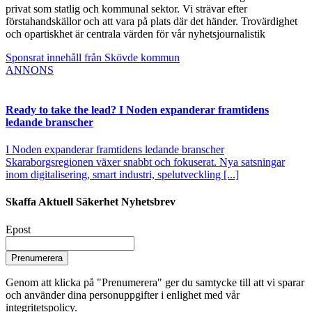
privat som statlig och kommunal sektor. Vi strävar efter
förstahandskällor och att vara på plats där det händer. Trovärdighet
och opartiskhet är centrala värden för vår nyhetsjournalistik
Sponsrat innehåll från Skövde kommun
ANNONS
Ready to take the lead? I Noden expanderar framtidens
ledande branscher
I Noden expanderar framtidens ledande branscher
Skaraborgsregionen växer snabbt och fokuserat. Nya satsningar
inom digitalisering, smart industri, spelutveckling [...]
Skaffa Aktuell Säkerhet Nyhetsbrev
Epost
Prenumerera
Genom att klicka på "Prenumerera" ger du samtycke till att vi sparar
och använder dina personuppgifter i enlighet med vår
integritetspolicy.