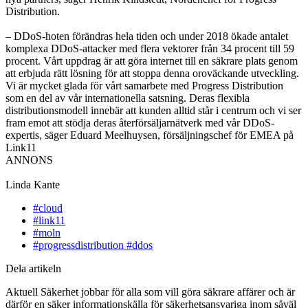
Distribution.
– DDoS-hoten förändras hela tiden och under 2018 ökade antalet
komplexa DDoS-attacker med flera vektorer från 34 procent till 59
procent. Vårt uppdrag är att göra internet till en säkrare plats genom
att erbjuda rätt lösning för att stoppa denna oroväckande utveckling.
Vi är mycket glada för vårt samarbete med Progress Distribution
som en del av vår internationella satsning. Deras flexibla
distributionsmodell innebär att kunden alltid står i centrum och vi ser
fram emot att stödja deras återförsäljarnätverk med vår DDoS-
expertis, säger Eduard Meelhuysen, försäljningschef för EMEA på
Link11
ANNONS
Linda Kante
#cloud
#link11
#moln
#progressdistribution #ddos
Dela artikeln
Aktuell Säkerhet jobbar för alla som vill göra säkrare affärer och är
därför en säker informationskälla för säkerhetsansvariga inom såväl