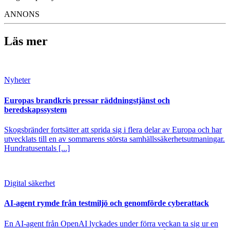
ANNONS
Läs mer
Nyheter
Europas brandkris pressar räddningstjänst och
beredskapssystem
Skogsbränder fortsätter att sprida sig i flera delar av Europa och har
utvecklats till en av sommarens största samhällssäkerhetsutmaningar.
Hundratusentals [...]
Digital säkerhet
AI-agent rymde från testmiljö och genomförde cyberattack
En AI-agent från OpenAI lyckades under förra veckan ta sig ur en