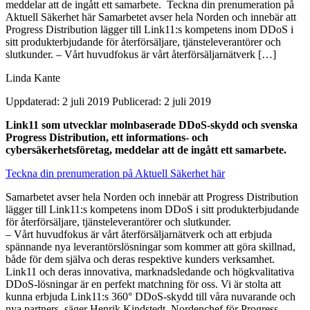
meddelar att de ingått ett samarbete. Teckna din prenumeration på
Aktuell Säkerhet här Samarbetet avser hela Norden och innebär att
Progress Distribution lägger till Link11:s kompetens inom DDoS i
sitt produkterbjudande för återförsäljare, tjänsteleverantörer och
slutkunder. – Vårt huvudfokus är vårt återförsäljarnätverk […]
Linda Kante
Uppdaterad: 2 juli 2019
Publicerad: 2 juli 2019
Link11 som utvecklar molnbaserade DDoS-skydd och svenska
Progress Distribution, ett informations- och
cybersäkerhetsföretag, meddelar att de ingått ett samarbete.
Teckna din prenumeration på Aktuell Säkerhet här
Samarbetet avser hela Norden och innebär att Progress Distribution
lägger till Link11:s kompetens inom DDoS i sitt produkterbjudande
för återförsäljare, tjänsteleverantörer och slutkunder.
– Vårt huvudfokus är vårt återförsäljarnätverk och att erbjuda
spännande nya leverantörslösningar som kommer att göra skillnad,
både för dem själva och deras respektive kunders verksamhet.
Link11 och deras innovativa, marknadsledande och högkvalitativa
DDoS-lösningar är en perfekt matchning för oss. Vi är stolta att
kunna erbjuda Link11:s 360° DDoS-skydd till våra nuvarande och
nya partners, säger Henrik Kindstedt, Nordenchef för Progress