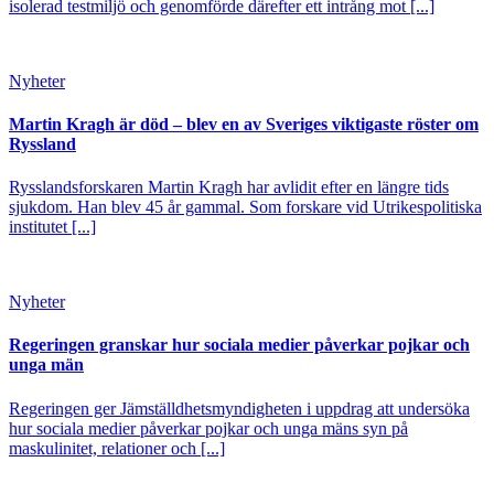
isolerad testmiljö och genomförde därefter ett intrång mot [...]
Nyheter
Martin Kragh är död – blev en av Sveriges viktigaste röster om
Ryssland
Rysslandsforskaren Martin Kragh har avlidit efter en längre tids
sjukdom. Han blev 45 år gammal. Som forskare vid Utrikespolitiska
institutet [...]
Nyheter
Regeringen granskar hur sociala medier påverkar pojkar och
unga män
Regeringen ger Jämställdhetsmyndigheten i uppdrag att undersöka
hur sociala medier påverkar pojkar och unga mäns syn på
maskulinitet, relationer och [...]