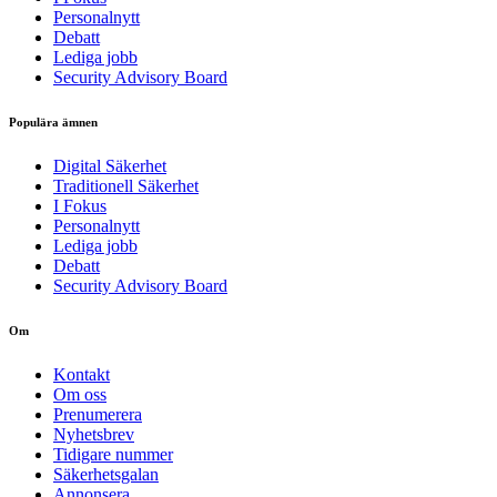
Personalnytt
Debatt
Lediga jobb
Security Advisory Board
Populära ämnen
Digital Säkerhet
Traditionell Säkerhet
I Fokus
Personalnytt
Lediga jobb
Debatt
Security Advisory Board
Om
Kontakt
Om oss
Prenumerera
Nyhetsbrev
Tidigare nummer
Säkerhetsgalan
Annonsera