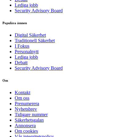
Lediga jobb
Security Advisory Board
Populära ämnen
Digital Säkerhet
Traditionell Säkerhet
I Fokus
Personalnytt
Lediga jobb
Debatt
Security Advisory Board
Om
Kontakt
Om oss
Prenumerera
Nyhetsbrev
Tidigare nummer
Säkerhetsgalan
Annonsera
Om cookies
Vår integritetspolicy