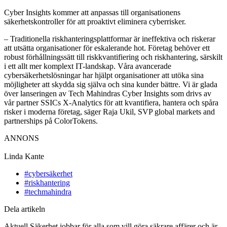
Cyber ​​Insights kommer att anpassas till organisationens
säkerhetskontroller för att proaktivt eliminera cyberrisker.
– Traditionella riskhanteringsplattformar är ineffektiva och riskerar
att utsätta organisationer för eskalerande hot. Företag behöver ett
robust förhållningssätt till riskkvantifiering och riskhantering, särskilt
i ett allt mer komplext IT-landskap. Våra avancerade
cybersäkerhetslösningar har hjälpt organisationer att utöka sina
möjligheter att skydda sig själva och sina kunder bättre. Vi är glada
över lanseringen av Tech Mahindras Cyber ​​Insights som drivs av
vår partner SSICs X-Analytics för att kvantifiera, hantera och spåra
risker i moderna företag, säger Raja Ukil, SVP global markets and
partnerships på ColorTokens.
ANNONS
Linda Kante
#cybersäkerhet
#riskhantering
#techmahindra
Dela artikeln
Aktuell Säkerhet jobbar för alla som vill göra säkrare affärer och är