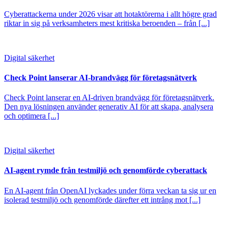
Cyberattackerna under 2026 visar att hotaktörerna i allt högre grad
riktar in sig på verksamheters mest kritiska beroenden – från [...]
Digital säkerhet
Check Point lanserar AI-brandvägg för företagsnätverk
Check Point lanserar en AI-driven brandvägg för företagsnätverk.
Den nya lösningen använder generativ AI för att skapa, analysera
och optimera [...]
Digital säkerhet
AI-agent rymde från testmiljö och genomförde cyberattack
En AI-agent från OpenAI lyckades under förra veckan ta sig ur en
isolerad testmiljö och genomförde därefter ett intrång mot [...]