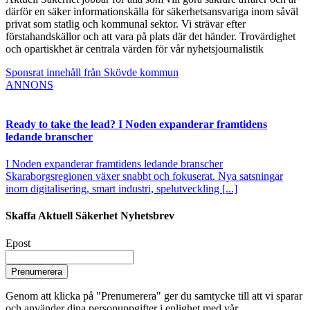
därför en säker informationskälla för säkerhetsansvariga inom såväl
privat som statlig och kommunal sektor. Vi strävar efter
förstahandskällor och att vara på plats där det händer. Trovärdighet
och opartiskhet är centrala värden för vår nyhetsjournalistik
Sponsrat innehåll från Skövde kommun
ANNONS
Ready to take the lead? I Noden expanderar framtidens
ledande branscher
I Noden expanderar framtidens ledande branscher
Skaraborgsregionen växer snabbt och fokuserat. Nya satsningar
inom digitalisering, smart industri, spelutveckling [...]
Skaffa Aktuell Säkerhet Nyhetsbrev
Epost
Prenumerera
Genom att klicka på "Prenumerera" ger du samtycke till att vi sparar
och använder dina personuppgifter i enlighet med vår