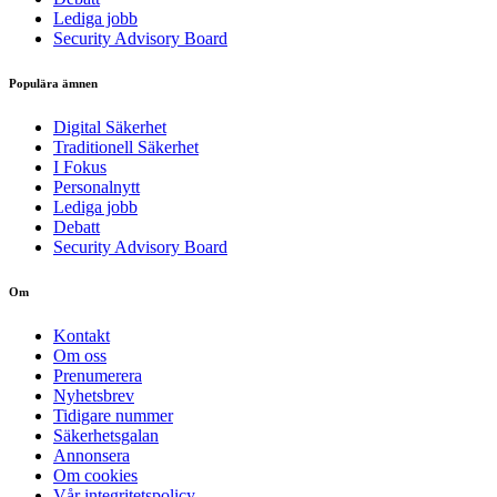
Lediga jobb
Security Advisory Board
Populära ämnen
Digital Säkerhet
Traditionell Säkerhet
I Fokus
Personalnytt
Lediga jobb
Debatt
Security Advisory Board
Om
Kontakt
Om oss
Prenumerera
Nyhetsbrev
Tidigare nummer
Säkerhetsgalan
Annonsera
Om cookies
Vår integritetspolicy