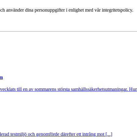
ch använder dina personuppgifter i enlighet med vår integritetspolicy.
em
utvecklats till en av sommarens största samhällssäkerhetsutmaningar. Hund
rad testmiljö och genomförde därefter ett intrång mot [...]