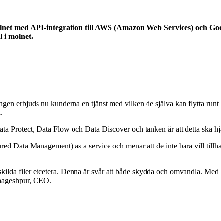
olnet med API-integration till AWS (Amazon Web Services) och Goog
l i molnet.
gen erbjuds nu kunderna en tjänst med vilken de själva kan flytta runt
.
ata Protect, Data Flow och Data Discover och tanken är att detta ska hjä
d Data Management) as a service och menar att de inte bara vill tillha
skilda filer etcetera. Denna är svår att både skydda och omvandla. Med 
 Bhageshpur, CEO.