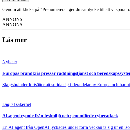
Genom att klicka på "Prenumerera" ger du samtycke till att vi sparar o
ANNONS
ANNONS
Läs mer
Nyheter
Europas brandkris pressar räddningstjänst och beredskapssyst
Skogsbränder fortsätter att sprida sig i flera delar av Europa och har 
Digital säkerhet
AI-agent rymde från testmiljö och genomförde cyberattack
En AI-agent från OpenAI lyckades under förra veckan ta sig ur en isole