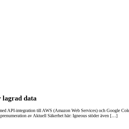
v lagrad data
t med API-integration till AWS (Amazon Web Services) och Google Coldli
n prenumeration av Aktuell Säkerhet här: Igneous stöder även […]