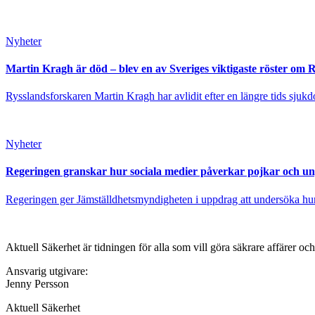
Nyheter
Martin Kragh är död – blev en av Sveriges viktigaste röster om 
Rysslandsforskaren Martin Kragh har avlidit efter en längre tids sjukd
Nyheter
Regeringen granskar hur sociala medier påverkar pojkar och u
Regeringen ger Jämställdhetsmyndigheten i uppdrag att undersöka hur 
Aktuell Säkerhet är tidningen för alla som vill göra säkrare affärer oc
Ansvarig utgivare:
Jenny Persson
Aktuell Säkerhet