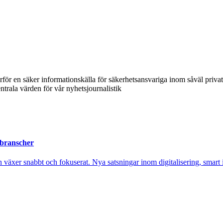
ärför en säker informationskälla för säkerhetsansvariga inom såväl priva
ntrala värden för vår nyhetsjournalistik
 branscher
xer snabbt och fokuserat. Nya satsningar inom digitalisering, smart ind