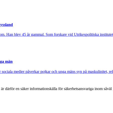
Ryssland
om. Han blev 45 år gammal. Som forskare vid Utrikespolitiska institutet 
nga män
sociala medier påverkar pojkar och unga mäns syn på maskulinitet, rela
h är därför en säker informationskälla för säkerhets­ansvariga inom såvä