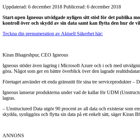
Uppdaterad: 6 december 2018
Publicerad: 6 december 2018
Start-upen Igneous utvidgade nyligen sitt stöd för det publika m
kontroll över och skydd av sin data samt kan flytta den hur de vil
Teckna din prenumeration av Aktuell Säkerhet här:
Kiran Bhageshpur, CEO Igneous
Igneous stöder även lagring i Microsoft Azure och i och med utvidgnin
göra. Något som ger en bättre överblick över den lagrade realtidsdatan
Företaget använder ett enda gränsnitt för sina tre serviceprodukter – D
Igneous lanserar produkterna under vad de kallar för UDM (Unstructure
lagras.
– Unstructured Data utgör 90 procent av all data och existerar som en
skydda, synliggöra och flytta sin data på ett enkelt sätt, säger Kiran
ANNONS