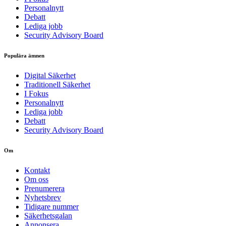
Personalnytt
Debatt
Lediga jobb
Security Advisory Board
Populära ämnen
Digital Säkerhet
Traditionell Säkerhet
I Fokus
Personalnytt
Lediga jobb
Debatt
Security Advisory Board
Om
Kontakt
Om oss
Prenumerera
Nyhetsbrev
Tidigare nummer
Säkerhetsgalan
Annonsera