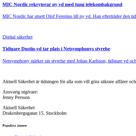
MIC Nordic rekryterar ny vd med tung telekombakgrund
MIC Nordic har utsett Olof Ferenius till ny vd. Han efterträder den tid
Digital säkerhet
Tidigare Dustin-vd tar plats i Netsymphonys styrelse
Netsymphony stärker sin styrelse med Johan Karlsson, tidigare vd och 
Aktuell Säkerhet är tidningen för alla som vill göra säkrare affärer oc
Ansvarig utgivare:
Jenny Persson
Aktuell Säkerhet
Drakenbergsgatan 15, Stockholm
Populära ämnen