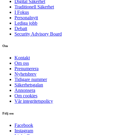
Digital Säkerhet
Traditionell Säkerhet
I Fokus
Personalnytt
Lediga jobb
Debatt
Security Advisory Board
Om
Kontakt
Om oss
Prenumerera
Nyhetsbrev
Tidigare nummer
Säkerhetsgalan
Annonsera
Om cookies
Vår integritetspolicy
Följ oss
Facebook
Instagram