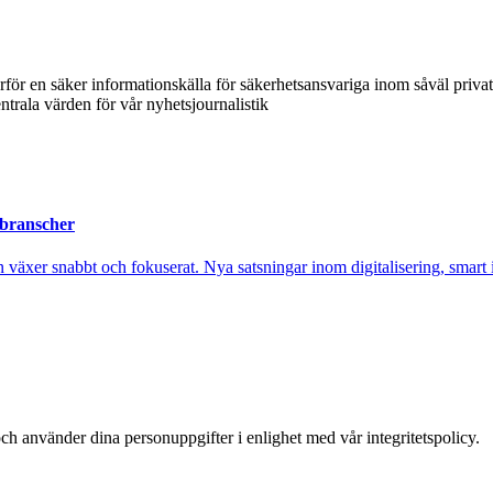
ärför en säker informationskälla för säkerhetsansvariga inom såväl priva
ntrala värden för vår nyhetsjournalistik
 branscher
xer snabbt och fokuserat. Nya satsningar inom digitalisering, smart ind
ch använder dina personuppgifter i enlighet med vår integritetspolicy.