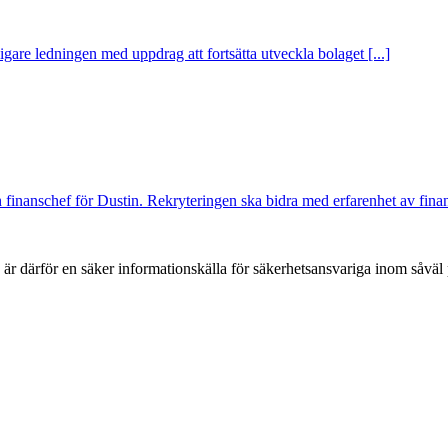
igare ledningen med uppdrag att fortsätta utveckla bolaget [...]
finanschef för Dustin. Rekryteringen ska bidra med erfarenhet av finansi
h är därför en säker informationskälla för säkerhets­ansvariga inom såvä