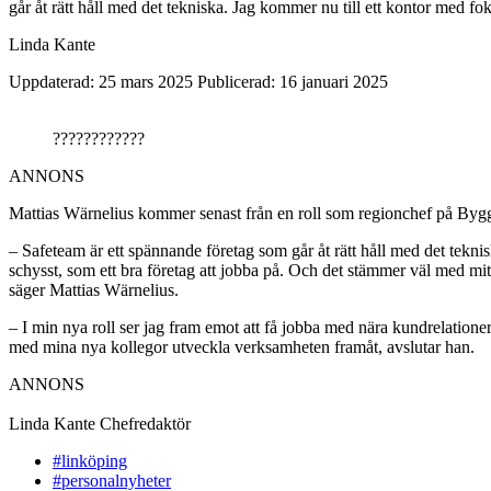
går åt rätt håll med det tekniska. Jag kommer nu till ett kontor med f
Linda Kante
Uppdaterad: 25 mars 2025
Publicerad: 16 januari 2025
????????????
ANNONS
Mattias Wärnelius kommer senast från en roll som regionchef på By
– Safeteam är ett spännande företag som går åt rätt håll med det teknis
schysst, som ett bra företag att jobba på. Och det stämmer väl med mitt
säger Mattias Wärnelius.
– I min nya roll ser jag fram emot att få jobba med nära kundrelation
med mina nya kollegor utveckla verksamheten framåt, avslutar han.
ANNONS
Linda Kante
Chefredaktör
#linköping
#personalnyheter