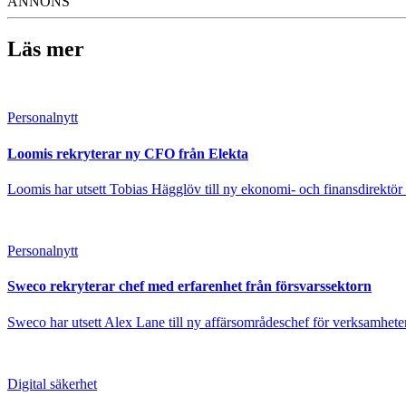
ANNONS
Läs mer
Personalnytt
Loomis rekryterar ny CFO från Elekta
Loomis har utsett Tobias Hägglöv till ny ekonomi- och finansdirektör 
Personalnytt
Sweco rekryterar chef med erfarenhet från försvarssektorn
Sweco har utsett Alex Lane till ny affärsområdeschef för verksamheten
Digital säkerhet