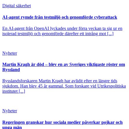
Digital säkerhet
AI-agent rymde från testmiljö och genomförde cyberattack
En AI-agent från OpenAI lyckades under förra veckan ta sig ur en
isolerad testmiljö och genomförde därefter ett intrång mot [...]
Nyheter
Martin Kragh är död – blev en av Sveriges viktigaste röster om
Ryssland
Rysslandsforskaren Martin Kragh har avlidit efter en längre tids
sjukdom. Han blev 45 år gammal. Som forskare vid Utrikespolitiska
institutet [...]
Nyheter
Regeringen granskar hur sociala medier påverkar pojkar och
unga män