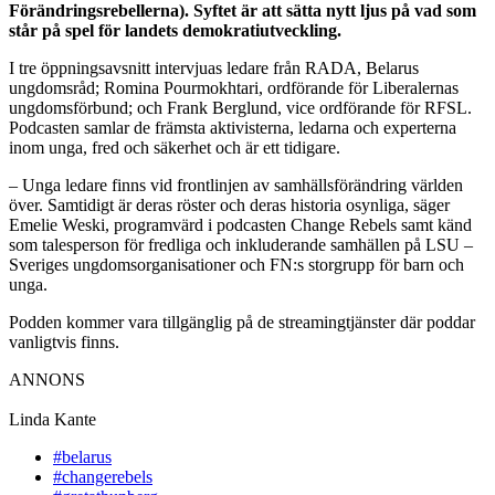
Förändringsrebellerna). Syftet är att sätta nytt ljus på vad som
står på spel för landets demokratiutveckling.
I tre öppningsavsnitt intervjuas ledare från RADA, Belarus
ungdomsråd; Romina Pourmokhtari, ordförande för Liberalernas
ungdomsförbund; och Frank Berglund, vice ordförande för RFSL.
Podcasten samlar de främsta aktivisterna, ledarna och experterna
inom unga, fred och säkerhet och är ett tidigare.
– Unga ledare finns vid frontlinjen av samhällsförändring världen
över. Samtidigt är deras röster och deras historia osynliga, säger
Emelie Weski, programvärd i podcasten Change Rebels samt känd
som talesperson för fredliga och inkluderande samhällen på LSU –
Sveriges ungdomsorganisationer och FN:s storgrupp för barn och
unga.
Podden kommer vara tillgänglig på de streamingtjänster där poddar
vanligtvis finns.
ANNONS
Linda Kante
#belarus
#changerebels