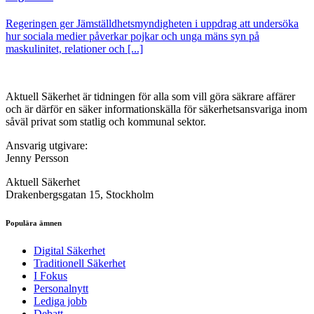
Regeringen ger Jämställdhetsmyndigheten i uppdrag att undersöka
hur sociala medier påverkar pojkar och unga mäns syn på
maskulinitet, relationer och [...]
Aktuell Säkerhet är tidningen för alla som vill göra säkrare affärer
och är därför en säker informationskälla för säkerhets­ansvariga inom
såväl privat som statlig och kommunal sektor.
Ansvarig utgivare:
Jenny Persson
Aktuell Säkerhet
Drakenbergsgatan 15, Stockholm
Populära ämnen
Digital Säkerhet
Traditionell Säkerhet
I Fokus
Personalnytt
Lediga jobb
Debatt