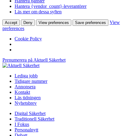
Hantera tjänster
Hantera {vendor_count}-leverantörer
Läs mer om dessa syften
View
Accept
Deny
View preferences
Save preferences
preferences
Cookie Policy
Prenumerera på Aktuell Säkerhet
Lediga jobb
Tidigare nummer
Annonsera
Kontakt
Läs tidningen
Nyhetsbrev
Digital Säkerhet
Traditionell Säkerhet
I Fokus
Personalnytt
Debatt