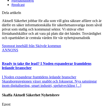
#gretathunberg
#podcast
Dela artikeln
Aktuell Säkerhet jobbar för alla som vill göra säkrare affärer och är
därför en säker informationskälla för säkerhetsansvariga inom såväl
privat som statlig och kommunal sektor. Vi strävar efter
förstahandskällor och att vara på plats där det händer. Trovärdighet
och opartiskhet är centrala värden för vår nyhetsjournalistik
Sponsrat innehåll från Skövde kommun
ANNONS
Ready to take the lead? I Noden expanderar framtidens
ledande branscher
I Noden expanderar framtidens ledande branscher
Skaraborgsregionen växer snabbt och fokuserat. Nya satsningar
inom digitalisering, smart industri, spelutveckling [...]
Skaffa Aktuell Säkerhet Nyhetsbrev
Epost