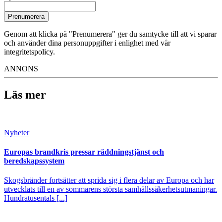
Prenumerera
Genom att klicka på "Prenumerera" ger du samtycke till att vi sparar
och använder dina personuppgifter i enlighet med vår
integritetspolicy.
ANNONS
Läs mer
Nyheter
Europas brandkris pressar räddningstjänst och
beredskapssystem
Skogsbränder fortsätter att sprida sig i flera delar av Europa och har
utvecklats till en av sommarens största samhällssäkerhetsutmaningar.
Hundratusentals [...]