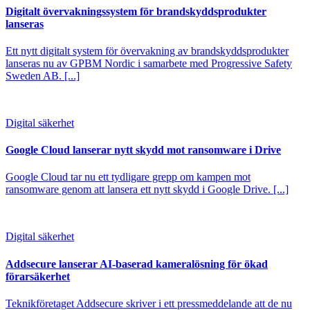
Digitalt övervakningssystem för brandskyddsprodukter
lanseras
Ett nytt digitalt system för övervakning av brandskyddsprodukter
lanseras nu av GPBM Nordic i samarbete med Progressive Safety
Sweden AB. [...]
Digital säkerhet
Google Cloud lanserar nytt skydd mot ransomware i Drive
Google Cloud tar nu ett tydligare grepp om kampen mot
ransomware genom att lansera ett nytt skydd i Google Drive. [...]
Digital säkerhet
Addsecure lanserar AI-baserad kameralösning för ökad
förarsäkerhet
Teknikföretaget Addsecure skriver i ett pressmeddelande att de nu