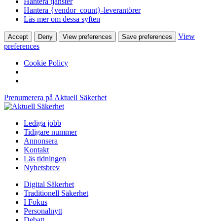
Hantera tjänster
Hantera {vendor_count}-leverantörer
Läs mer om dessa syften
View
Accept
Deny
View preferences
Save preferences
preferences
Cookie Policy
Prenumerera på Aktuell Säkerhet
Lediga jobb
Tidigare nummer
Annonsera
Kontakt
Läs tidningen
Nyhetsbrev
Digital Säkerhet
Traditionell Säkerhet
I Fokus
Personalnytt
Debatt