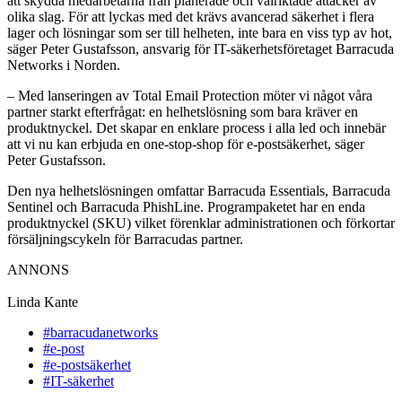
att skydda medarbetarna från planerade och välriktade attacker av
olika slag. För att lyckas med det krävs avancerad säkerhet i flera
lager och lösningar som ser till helheten, inte bara en viss typ av hot,
säger Peter Gustafsson, ansvarig för IT-säkerhetsföretaget Barracuda
Networks i Norden.
– Med lanseringen av Total Email Protection möter vi något våra
partner starkt efterfrågat: en helhetslösning som bara kräver en
produktnyckel. Det skapar en enklare process i alla led och innebär
att vi nu kan erbjuda en one-stop-shop för e-postsäkerhet, säger
Peter Gustafsson.
Den nya helhetslösningen omfattar Barracuda Essentials, Barracuda
Sentinel och Barracuda PhishLine. Programpaketet har en enda
produktnyckel (SKU) vilket förenklar administrationen och förkortar
försäljningscykeln för Barracudas partner.
ANNONS
Linda Kante
#barracudanetworks
#e-post
#e-postsäkerhet
#IT-säkerhet