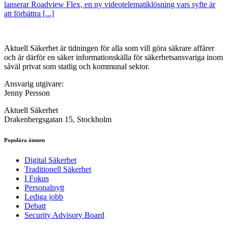
lanserar Roadview Flex, en ny videotelematiklösning vars syfte är
att förbättra [...]
Aktuell Säkerhet är tidningen för alla som vill göra säkrare affärer
och är därför en säker informationskälla för säkerhets­ansvariga inom
såväl privat som statlig och kommunal sektor.
Ansvarig utgivare:
Jenny Persson
Aktuell Säkerhet
Drakenbergsgatan 15, Stockholm
Populära ämnen
Digital Säkerhet
Traditionell Säkerhet
I Fokus
Personalnytt
Lediga jobb
Debatt
Security Advisory Board