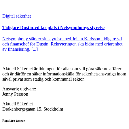
Digital säkerhet
Tidigare Dustin-vd tar plats i Netsymphonys styrelse
Netsymphony stärker sin styrelse med Johan Karlsson, tidigare vd
och finanschef för Dustin. Rekryteringen ska bidra med erfarenhet
av finansiering, [...]
Aktuell Säkerhet är tidningen för alla som vill göra säkrare affärer
och är därför en säker informationskälla för säkerhets­ansvariga inom
såväl privat som statlig och kommunal sektor.
Ansvarig utgivare:
Jenny Persson
Aktuell Säkerhet
Drakenbergsgatan 15, Stockholm
Populära ämnen