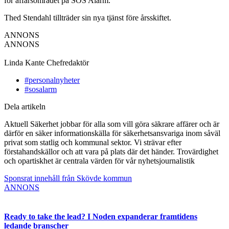
för affärsområdet på SOS Alarm.
Thed Stendahl tillträder sin nya tjänst före årsskiftet.
ANNONS
ANNONS
Linda Kante
Chefredaktör
#personalnyheter
#sosalarm
Dela artikeln
Aktuell Säkerhet jobbar för alla som vill göra säkrare affärer och är
därför en säker informationskälla för säkerhetsansvariga inom såväl
privat som statlig och kommunal sektor. Vi strävar efter
förstahandskällor och att vara på plats där det händer. Trovärdighet
och opartiskhet är centrala värden för vår nyhetsjournalistik
Sponsrat innehåll från Skövde kommun
ANNONS
Ready to take the lead? I Noden expanderar framtidens
ledande branscher