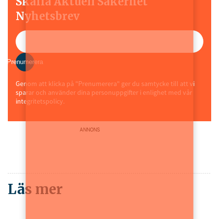
Skaffa Aktuell Säkerhet
Nyhetsbrev
Prenumerera
Genom att klicka på "Prenumerera" ger du samtycke till att vi
sparar och använder dina personuppgifter i enlighet med vår
integritetspolicy.
ANNONS
Läs mer