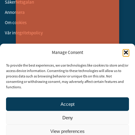
Säkerhetsgalan
Annonsera
Om cookies
Vår integritetspolicy
Följ oss
Manage Consent
Facebook
To provide the best experiences, we use technologies like cookies to store and/or
Instagram
access device information. Consenting to these technologies will allow us to
process data such as browsing behavior or unique IDs on this site. Not
LinkedIn
consenting or withdrawing consent, may adversely affect certain features and
functions.
Accept
Security Adviser Board
Security Advisory Board, SAB, instiftades av tidningen Aktuell
Deny
Säkerhet år 2003 för att stimulera, utveckla och informera om
säkerhetsarbetet i Sverige. SAB består av representanter från
branschens ledande företag och organisationer. Rådet träffas tre till
View preferences