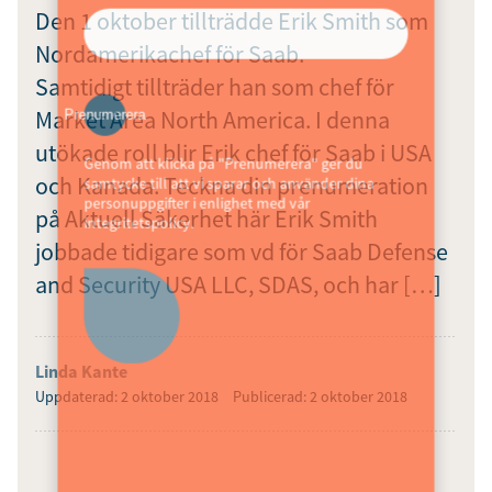
Den 1 oktober tillträdde Erik Smith som
Nordamerikachef för Saab.
Samtidigt tillträder han som chef för
Market Area North America. I denna
Prenumerera
utökade roll blir Erik chef för Saab i USA
Genom att klicka på "Prenumerera" ger du
och Kanada. Teckna din prenumeration
samtycke till att vi sparar och använder dina
personuppgifter i enlighet med vår
på Aktuell Säkerhet här Erik Smith
integritetspolicy.
jobbade tidigare som vd för Saab Defense
and Security USA LLC, SDAS, och har […]
Linda Kante
Uppdaterad: 2 oktober 2018
Publicerad: 2 oktober 2018