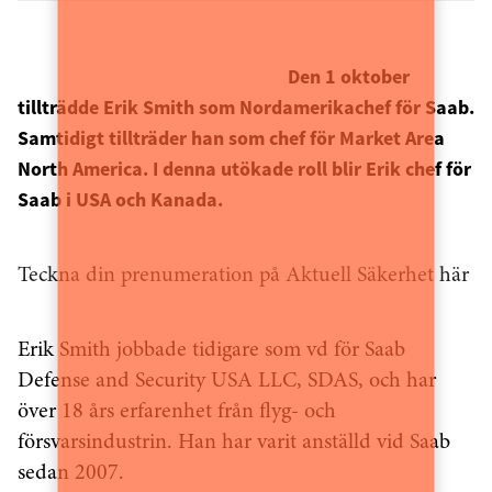
Den 1 oktober
tillträdde Erik Smith som Nordamerikachef för Saab.
Samtidigt tillträder han som chef för Market Area
North America. I denna utökade roll blir Erik chef för
Saab i USA och Kanada.
Teckna din prenumeration på Aktuell Säkerhet här
Erik Smith jobbade tidigare som vd för Saab
Defense and Security USA LLC, SDAS, och har
över 18 års erfarenhet från flyg- och
försvarsindustrin. Han har varit anställd vid Saab
sedan 2007.