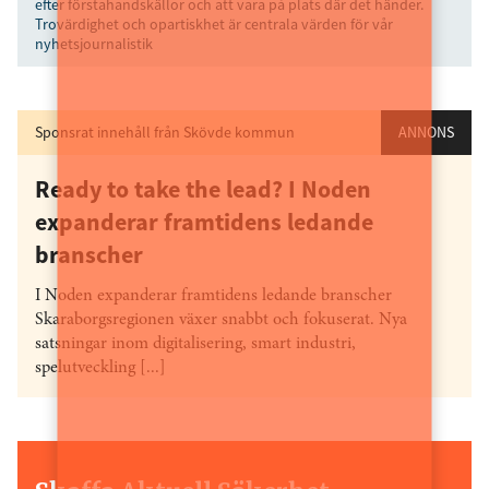
efter förstahandskällor och att vara på plats där det händer.
Trovärdighet och opartiskhet är centrala värden för vår
nyhetsjournalistik
Sponsrat innehåll från Skövde kommun
ANNONS
Ready to take the lead? I Noden
expanderar framtidens ledande
branscher
I Noden expanderar framtidens ledande branscher
Skaraborgsregionen växer snabbt och fokuserat. Nya
satsningar inom digitalisering, smart industri,
spelutveckling [...]