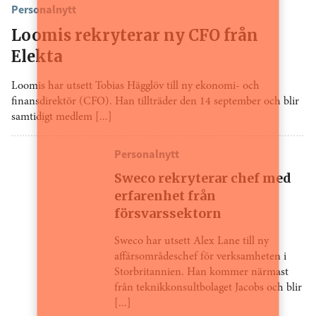
Personalnytt
Loomis rekryterar ny CFO från
Elekta
Loomis har utsett Tobias Hägglöv till ny ekonomi- och
finansdirektör (CFO). Han tillträder den 14 september och blir
samtidigt medlem [...]
Personalnytt
Sweco rekryterar chef med
erfarenhet från
försvarssektorn
Sweco har utsett Alex Lane till ny
affärsområdeschef för verksamheten i
Storbritannien. Han kommer närmast
från teknikkonsultbolaget Jacobs och blir
[...]