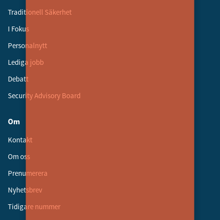
Traditionell Säkerhet
I Fokus
Personalnytt
Lediga jobb
Debatt
Security Advisory Board
Om
Kontakt
Om oss
Prenumerera
Nyhetsbrev
Tidigare nummer